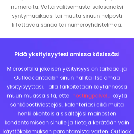
numeroita. Vältä valitsemasta salasanaksi
syntymäaikaasi tai muuta sinuun helposti
liitettävää sanaa tai numeroyhdistelmää.
Pidä yksityisyytesi omissa käsissäsi
Microsoftilla jokaisen yksityisyys on tärkeää, ja
Outlook antaakin sinun hallita itse omaa
yksityisyyttäsi. Tällä tarkoitetaan käytännössä
muun muassa sitä, ettei
hostingpalvelu
käytä
sähköpostiviestejäsi, kalenteriasi eikä muita
henkilökohtaisia sisältöjäsi mainosten
kohdentamiseen sinulle ja tietoja kerätään vain
käyttökokemuksen parantamista varten. Outlook