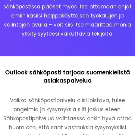
sähköpostissa pääset myös itse ottamaan ohjat
omiin käsiisi helppokäyttöisen työkalujen ja
valintojen avulla – voit siis itse määrittää monia
yksityisyyteesi vaikuttavia tekijöitä.
Outlook sähköposti tarjoaa suomenkielistä
asiakaspalvelua
Vaikka sähköpostipalvelu olisi loistava, tulee
ongelmia ja kysymyksiä silti joskus eteen.
Sähköpostipalvelua valittaessa onkin hyvä ottaa
huomioon, että saat vastauksia kysymyksiisi