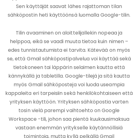
Sen käyttäjät saavat lähes rajattoman tilan
sähköpostin heti käyttöönsä luomalla Google-tilin.
Tilin avaaminen on aloittelijallekin nopeaa ja
helppoa, eikä se vaadi muuta tietoa kuin nimen –
edes tunnistautumista ei tarvita. Kätevää on myös
se, että Gmail sähköpostipalvelua voi käyttää sekä
tietokoneen tai läppärin selaimen kautta että
kännykällä ja tabletilla. Google-tilejä ja sitä kautta
myös Gmail sähköposteja voi luoda useampia
kappaleita eri tarpeisiin sekä henkilökohtaiseen että
yrityksen käyttöön. Yrityksen sähköpostia varten
tosin vielä parempi vaihtoehto on Google
Workspace -tili, johon saa pientä kuukausimaksua
vastaan enemmän yritykselle käytännöllisiä
toimintoja, mutta kyllä pelkällä Gmail