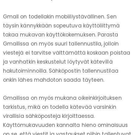
Gmail on todellakin mobiiliystävällinen. Sen
täysin kännykkään sopeutuva käyttöliittymä
takaa mukavan käyttökokemuksen. Parasta
Gmailissa on myös suuri tallennustila, jolloin
viestejä ei tarvitse välttämättä koskaan poistaa
ja vanhatkin keskustelut löytyvät kätevillä
hakutoiminnoilla. Sähköpostin tallennustilaa
onkin lähes mahdoton saada täyteen.
Gmailissa on myös mukana oikeinkirjoituksen
tarkistus, mikä on todella kätevää varsinkin
virallisia sähköposteja kirjoittaessa.
Käyttömukavuuden kannalta hieno ominaisuus
on se, että viestit ja vastaukset niihin tallentuvat