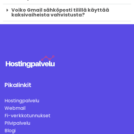
Voiko Gmail sähköposti tilillä käyttää
kaksivaiheista vahvistusta?
Pikalinkit
Hostingpalvelu
Webmail
Fi-verkkotunnukset
Pilvipalvelu
Blogi