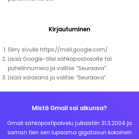
Kirjautuminen
Siirry sivulle https://mail.google.com/
Lisää Google-tilisi sähköpostiosoite tai
puhelinnumero ja valitse “Seuraava”.
Lisää salasana ja valitse “Seuraava”.
Mistä Gmail sai alkunsa?
Gmail sähköpostipalvelu julkaistiin 31.3.2004 ja
saman tien sen lupaama gigatavun kokoinen