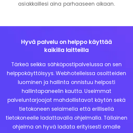
asiakkaillesi aina parhaaseen aikaan.
Hyvä palvelu on helppo käyttää
kaikilla laitteilla
Tärkeä seikka sähköpostipalvelussa on sen
helppokäyttöisyys. Webhotelleissa osoitteiden
luominen ja hallinta onnistuu helposti
hallintapaneelin kautta. Useimmat
palveluntarjoajat mahdollistavat käytön sekä
tietokoneen selaimella että erillisellä
tietokoneelle ladattavalla ohjelmalla. Tällainen
ohjelma on hyvä ladata erityisesti omalle