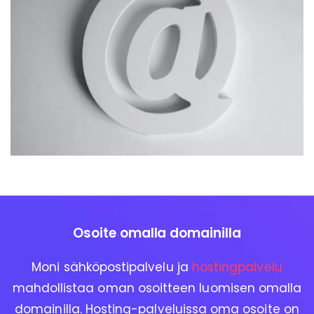
Osoite omalla domainilla
Moni sähköpostipalvelu ja
hostingpalvelu
mahdollistaa oman osoitteen luomisen omalla
domainilla. Hosting-palveluissa oma osoite on