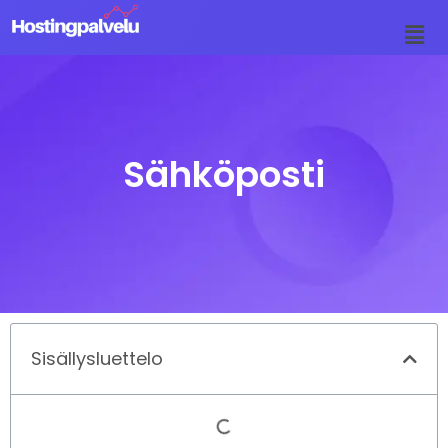
Siirry
suoraan
sisältöön
Sähköposti
Sisällysluettelo