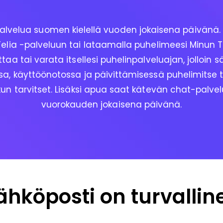
alvelua suomen kielellä vuoden jokaisena päivänä. O
elia -palveluun tai lataamalla puhelimeesi Minun Tel
ttaa tai varata itsellesi puhelinpalveluajan, jolloin
a, käyttöönotossa ja päivittämisessä puhelimitse ta
un tarvitset. Lisäksi apua saat kätevän chat-palvel
vuorokauden jokaisena päivänä.
hköposti on turvallin