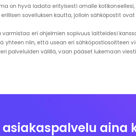
a on hyvä ladata erityisesti omalle kotikoneellesi,
lisen sovelluksen kautta, jolloin sähköpostit ovat kä
varmistaa eri ohjelmien sopivuus laitteidesi kanss
ää yhteen niin, että usean eri sähköpostiosoitteen v
a eri palveluiden välillä, vaan pääset lukemaan viesti
asiakaspalvelu aina 