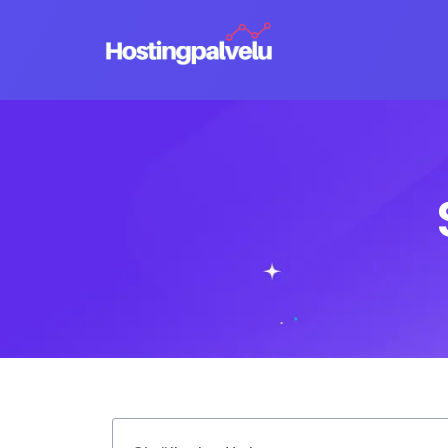
Siirry
suoraan
sisältöön