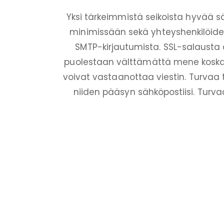
Yksi tärkeimmistä seikoista hyvää s
minimissään sekä yhteyshenkilöides
SMTP-kirjautumista. SSL-salausta o
puolestaan välttämättä mene koskaa
voivat vastaanottaa viestin. Turvaa
niiden pääsyn sähköpostiisi. Turva