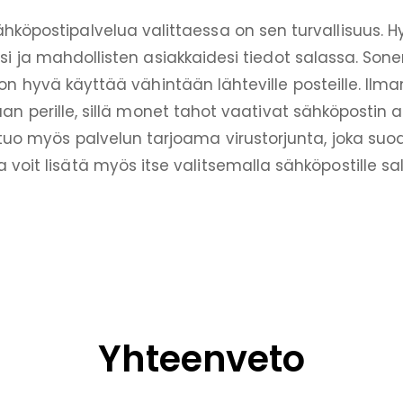
ähköpostipalvelua valittaessa on sen turvallisuus. 
i ja mahdollisten asiakkaidesi tiedot salassa. Son
n hyvä käyttää vähintään lähteville posteille. Ilma
n perille, sillä monet tahot vaativat sähköpostin 
 tuo myös palvelun tarjoama virustorjunta, joka suo
a voit lisätä myös itse valitsemalla sähköpostille sa
Yhteenveto