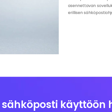
asennettavan sovelluk
erillisen sähköpostioh
 sähköposti käyttöön h