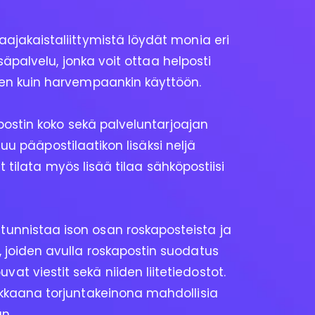
Laajakaistaliittymistä löydät monia eri
äpalvelu, jonka voit ottaa helposti
iseen kuin harvempaankin käyttöön.
ostin koko sekä palveluntarjoajan
uu pääpostilaatikon lisäksi neljä
t tilata myös lisää tilaa sähköpostiisi
tunnistaa ison osan roskaposteista ja
a, joiden avulla roskapostin suodatus
at viestit sekä niiden liitetiedostot.
hokkaana torjuntakeinona mahdollisia
n.