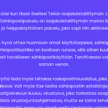
si kun tilaat itsellesi Telian laajakaistaliittymän. 
Sähköpostipalvelu on laajakaistaliittymän mainio lis
ja helppokäyttöinen palvelu, joka sopii niin aktiiv
 hyvä ottaa huomioon omat käyttötarpeesi, sähköp
hköpostilaatikko on kooltaan runsas, sillä siihen kuul
osti tavalliseen sähköpostikäyttöön. Tarvittaessa voi
saman verran.
yyttä lisää myös tehokas roskapostinsuodatus, joka 
oosi. Voit myös itse laatia sähköpostiin estolistoj
stipalveluun kuuluu virusturva, joka tarkastaa saapuv
rillistä virustorjuntaohjelmistoa, mutta se toimii te
ähköpostiisi saapuvia saastuneita tiedostoja vastaa