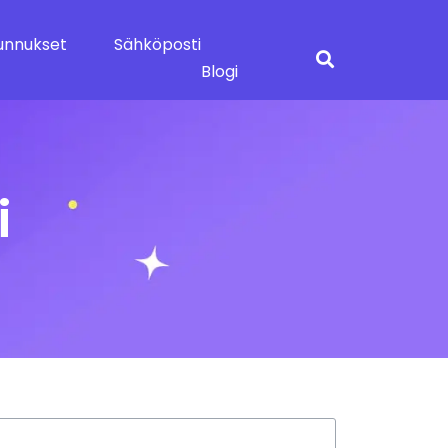
unnukset
Sähköposti
Blogi
i