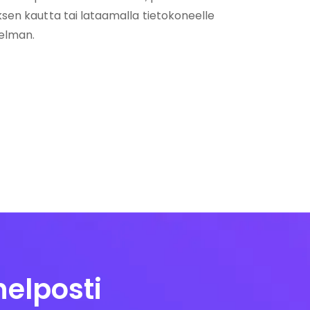
sen kautta tai lataamalla tietokoneelle
jelman.
elposti