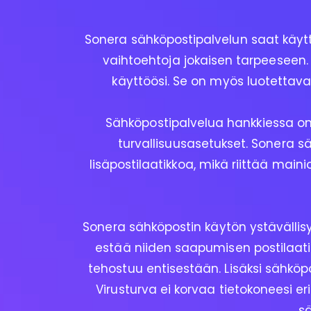
Sonera sähköpostipalvelun saat käyttöö
vaihtoehtoja jokaisen tarpeeseen. 
käyttöösi. Se on myös luotettava 
Sähköpostipalvelua hankkiessa on
turvallisuusasetukset. Sonera sä
lisäpostilaatikkoa, mikä riittää maini
Sonera sähköpostin käytön ystävällis
estää niiden saapumisen postilaatikk
tehostuu entisestään. Lisäksi sähköpo
Virusturva ei korvaa tietokoneesi e
s