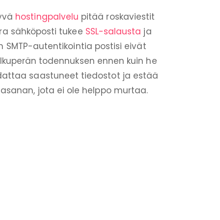
Hyvä
hostingpalvelu
pitää roskaviestit
era sähköposti tukee
SSL-salausta
ja
n SMTP-autentikointia postisi eivät
alkuperän todennuksen ennen kuin he
dattaa saastuneet tiedostot ja estää
lasanan, jota ei ole helppo murtaa.