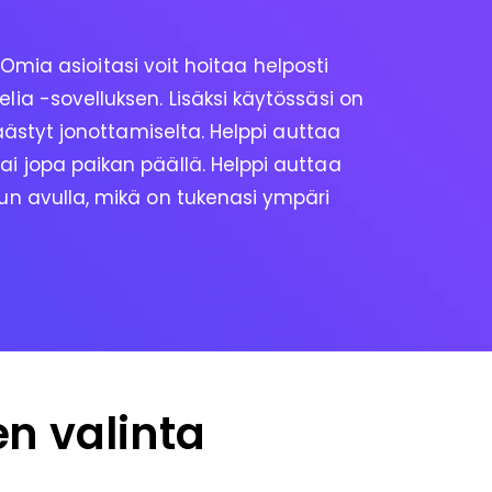
mia asioitasi voit hoitaa helposti
ia -sovelluksen. Lisäksi käytössäsi on
 säästyt jonottamiselta. Helppi auttaa
i jopa paikan päällä. Helppi auttaa
un avulla, mikä on tukenasi ympäri
en valinta