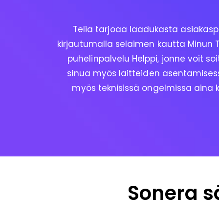
Telia tarjoaa laadukasta asiakasp
kirjautumalla selaimen kautta Minun T
puhelinpalvelu Helppi, jonne voit soi
sinua myös laitteiden asentamisess
myös teknisissä ongelmissa aina k
Sonera sä