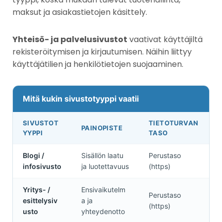
maksut ja asiakastietojen käsittely.
Yhteisö- ja palvelusivustot
vaativat käyttäjiltä
rekisteröitymisen ja kirjautumisen. Näihin liittyy
käyttäjätilien ja henkilötietojen suojaaminen.
Mitä kukin sivustotyyppi vaatii
SIVUSTOT
TIETOTURVAN
PAINOPISTE
YYPPI
TASO
Blogi /
Sisällön laatu
Perustaso
infosivusto
ja luotettavuus
(https)
Yritys- /
Ensivaikutelm
Perustaso
esittelysiv
a ja
(https)
usto
yhteydenotto