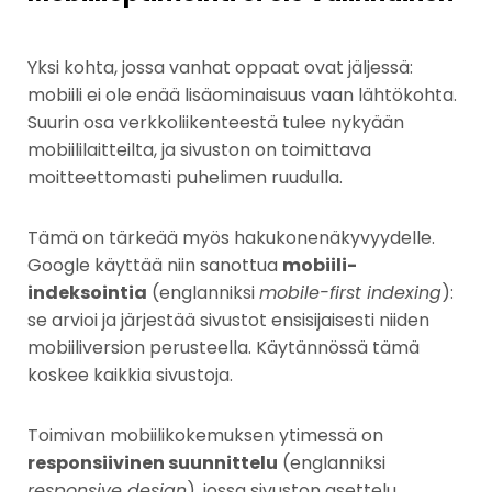
Yksi kohta, jossa vanhat oppaat ovat jäljessä:
mobiili ei ole enää lisäominaisuus vaan lähtökohta.
Suurin osa verkkoliikenteestä tulee nykyään
mobiililaitteilta, ja sivuston on toimittava
moitteettomasti puhelimen ruudulla.
Tämä on tärkeää myös hakukonenäkyvyydelle.
Google käyttää niin sanottua
mobiili-
indeksointia
(englanniksi
mobile-first indexing
):
se arvioi ja järjestää sivustot ensisijaisesti niiden
mobiiliversion perusteella. Käytännössä tämä
koskee kaikkia sivustoja.
Toimivan mobiilikokemuksen ytimessä on
responsiivinen suunnittelu
(englanniksi
responsive design
), jossa sivuston asettelu