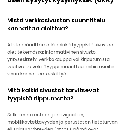
Usein kysytyt kysymykset (UKK)
Mistä verkkosivuston suunnittelu
kannattaa aloittaa?
Aloita määrittämällä, minkä tyyppistä sivustoa
olet tekemässä: informatiivinen sivusto,
yritysesittely, verkkokauppa vai kirjautumista
vaativa palvelu. Tyyppi määrittää, mihin asioihin
sinun kannattaa keskittyä.
Mitä kaikki sivustot tarvitsevat
tyypistä riippumatta?
Selkeän rakenteen ja navigaation,
mobiilikäytettävyyden ja perustason tietoturvan
eli salatun yhteyden (https). Nämä ovat