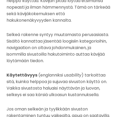
helppo käyttää. Kävijän pitää löytää etsimänsä
nopeasti ja ilman hämmennystä. Tämä on tärkeää
sekä kävijäkokemuksen että
hakukonenäkyvyyden kannalta.
Selkeä rakenne syntyy muutamasta perusasiasta.
Sisältö kannattaa jäsentää loogisiin kategorioihin,
navigaation on oltava johdonmukainen, ja
isommilla sivustoilla hakutoiminto auttaa kävijää
löytämään tiedon.
Käytettävyys
(englanniksi
usability
) tarkoittaa
sitä, kuinka helppoa ja sujuvaa sivuston käyttö on.
Vaikka sivustosta haluaisi näyttävän ja luovan,
selkeys ei saa kärsiä ulkoasun kustannuksella.
Jos oman selkeän ja tyylikkään sivuston
rakentaminen tuntuu vaikealta, apua on saatavilla.