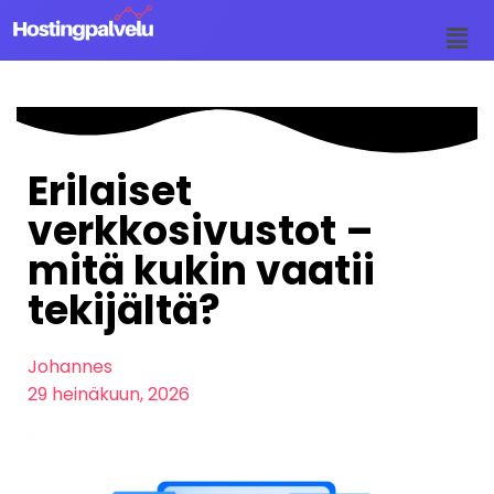
Siirry
suoraan
sisältöön
Erilaiset
verkkosivustot –
mitä kukin vaatii
tekijältä?
Johannes
29 heinäkuun, 2026