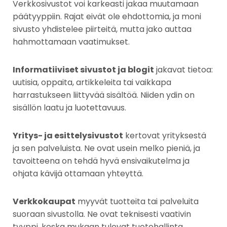
Verkkosivustot voi karkeasti jakaa muutamaan
päätyyppiin. Rajat eivät ole ehdottomia, ja moni
sivusto yhdistelee piirteitä, mutta jako auttaa
hahmottamaan vaatimukset.
Informatiiviset sivustot ja blogit
jakavat tietoa:
uutisia, oppaita, artikkeleita tai vaikkapa
harrastukseen liittyvää sisältöä. Niiden ydin on
sisällön laatu ja luotettavuus.
Yritys- ja esittelysivustot
kertovat yrityksestä
ja sen palveluista. Ne ovat usein melko pieniä, ja
tavoitteena on tehdä hyvä ensivaikutelma ja
ohjata kävijä ottamaan yhteyttä.
Verkkokaupat
myyvät tuotteita tai palveluita
suoraan sivustolla. Ne ovat teknisesti vaativin
tyyppi, koska mukaan tulevat tuotehallinta,