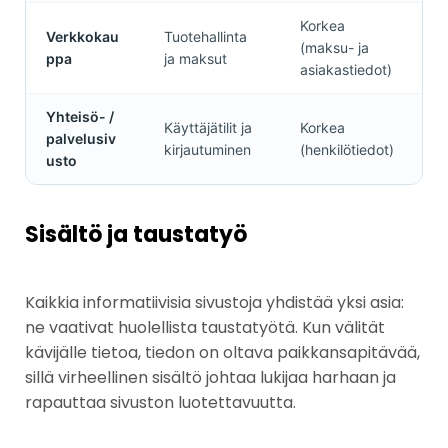
Korkea
Verkkokau
Tuotehallinta
(maksu- ja
ppa
ja maksut
asiakastiedot)
Yhteisö- /
Käyttäjätilit ja
Korkea
palvelusiv
kirjautuminen
(henkilötiedot)
usto
Sisältö ja taustatyö
Kaikkia informatiivisia sivustoja yhdistää yksi asia:
ne vaativat huolellista taustatyötä. Kun välität
kävijälle tietoa, tiedon on oltava paikkansapitävää,
sillä virheellinen sisältö johtaa lukijaa harhaan ja
rapauttaa sivuston luotettavuutta.