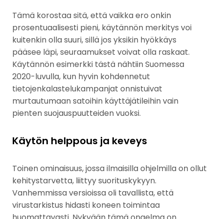
Tämä korostaa sitä, että vaikka ero onkin
prosentuaalisesti pieni, käytännön merkitys voi
kuitenkin olla suuri, sillä jos yksikin hyökkäys
pääsee läpi, seuraamukset voivat olla raskaat.
Käytännön esimerkki tästä nähtiin Suomessa
2020-luvulla, kun hyvin kohdennetut
tietojenkalastelukampanjat onnistuivat
murtautumaan satoihin käyttäjätileihin vain
pienten suojauspuutteiden vuoksi.
Käytön helppous ja keveys
Toinen ominaisuus, jossa ilmaisilla ohjelmilla on ollut
kehitystarvetta, liittyy suorituskykyyn.
Vanhemmissa versioissa oli tavallista, että
virustarkistus hidasti koneen toimintaa
huomattavasti. Nykyään tämä ongelma on