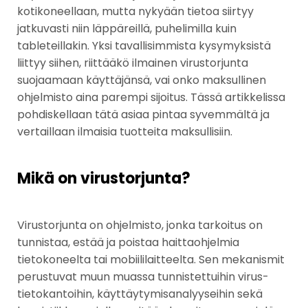
kotikoneellaan, mutta nykyään tietoa siirtyy
jatkuvasti niin läppäreillä, puhelimilla kuin
tableteillakin. Yksi tavallisimmista kysymyksistä
liittyy siihen, riittääkö ilmainen virustorjunta
suojaamaan käyttäjänsä, vai onko maksullinen
ohjelmisto aina parempi sijoitus. Tässä artikkelissa
pohdiskellaan tätä asiaa pintaa syvemmältä ja
vertaillaan ilmaisia tuotteita maksullisiin.
Mikä on virustorjunta?
Virustorjunta on ohjelmisto, jonka tarkoitus on
tunnistaa, estää ja poistaa haittaohjelmia
tietokoneelta tai mobiililaitteelta. Sen mekanismit
perustuvat muun muassa tunnistettuihin virus­
tietokantoihin, käyttäytymisanalyyseihin sekä