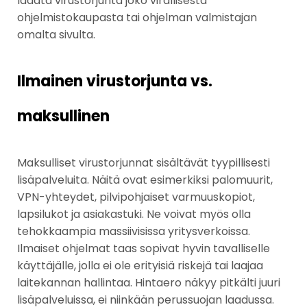
ladata virustorjunta joko virallisesta
ohjelmistokaupasta tai ohjelman valmistajan
omalta sivulta.
Ilmainen virustorjunta vs.
maksullinen
Maksulliset virustorjunnat sisältävät tyypillisesti
lisäpalveluita. Näitä ovat esimerkiksi palomuurit,
VPN-yhteydet, pilvipohjaiset varmuuskopiot,
lapsilukot ja asiakastuki. Ne voivat myös olla
tehokkaampia massiivisissa yritysverkoissa.
Ilmaiset ohjelmat taas sopivat hyvin tavalliselle
käyttäjälle, jolla ei ole erityisiä riskejä tai laajaa
laitekannan hallintaa. Hintaero näkyy pitkälti juuri
lisäpalveluissa, ei niinkään perussuojan laadussa.