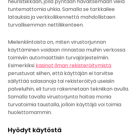
heuristiikkaan, jolla pyritään havaitsemaan vielä
tuntemattomia uhkia. Samalla se tarkkailee
latauksia ja verkkoliikennettä mahdollistaen
turvallisemman nettiliikenteen.
Mielenkiintoista on, miten virustorjunnan
käyttäminen voidaan rinnastaa muihin verkossa
toimiviin automaattisiin turvajärjestelmiin.
Esimerkiksi
kasinot ilman rekisteröitymistä
perustuvat siihen, että käyttäjän ei tarvitse
säilyttää salasanoja tai rekisteröityä useisiin
palveluihin, eli turva rakennetaan tekniikan avulla.
Samalla tavalla virustorjunta hoitaa monia
turvatoimia taustalla, jolloin käyttäjä voi toimia
huolettomammin.
Hyödyt käytöstä