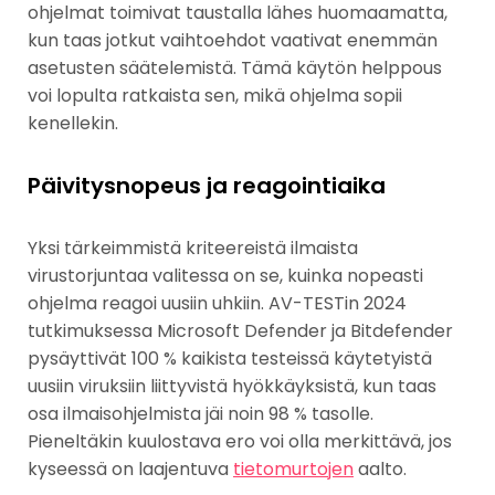
ohjelmat toimivat taustalla lähes huomaamatta,
kun taas jotkut vaihtoehdot vaativat enemmän
asetusten säätelemistä. Tämä käytön helppous
voi lopulta ratkaista sen, mikä ohjelma sopii
kenellekin.
Päivitysnopeus ja reagointiaika
Yksi tärkeimmistä kriteereistä ilmaista
virustorjuntaa valitessa on se, kuinka nopeasti
ohjelma reagoi uusiin uhkiin. AV-TESTin 2024
tutkimuksessa Microsoft Defender ja Bitdefender
pysäyttivät 100 % kaikista testeissä käytetyistä
uusiin viruksiin liittyvistä hyökkäyksistä, kun taas
osa ilmaisohjelmista jäi noin 98 % tasolle.
Pieneltäkin kuulostava ero voi olla merkittävä, jos
kyseessä on laajentuva
tietomurtojen
aalto.