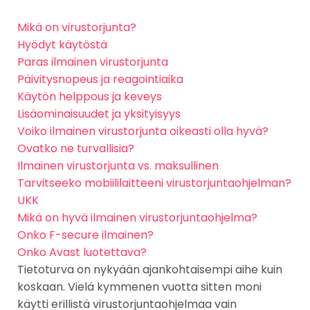
Mikä on virustorjunta?
Hyödyt käytöstä
Paras ilmainen virustorjunta
Päivitysnopeus ja reagointiaika
Käytön helppous ja keveys
Lisäominaisuudet ja yksityisyys
Voiko ilmainen virustorjunta oikeasti olla hyvä?
Ovatko ne turvallisia?
Ilmainen virustorjunta vs. maksullinen
Tarvitseeko mobiili­laitteeni virus­torjuntaohjelman?
UKK
Mikä on hyvä ilmainen virustorjuntaohjelma?
Onko F-secure ilmainen?
Onko Avast luotettava?
Tietoturva on nykyään ajankohtaisempi aihe kuin
koskaan. Vielä kymmenen vuotta sitten moni
käytti erillistä virustorjuntaohjelmaa vain