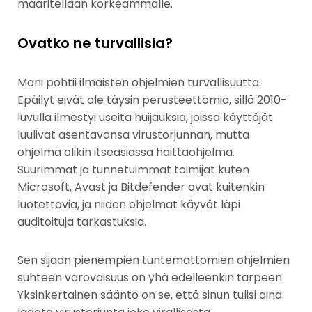
määritellään korkeammalle.
Ovatko ne turvallisia?
Moni pohtii ilmaisten ohjelmien turvallisuutta.
Epäilyt eivät ole täysin perusteettomia, sillä 2010-
luvulla ilmestyi useita huijauksia, joissa käyttäjät
luulivat asentavansa virustorjunnan, mutta
ohjelma olikin itseasiassa haittaohjelma.
Suurimmat ja tunnetuimmat toimijat kuten
Microsoft, Avast ja Bitdefender ovat kuitenkin
luotettavia, ja niiden ohjelmat käyvät läpi
auditoituja tarkastuksia.
Sen sijaan pienempien tuntemattomien ohjelmien
suhteen varovaisuus on yhä edelleenkin tarpeen.
Yksinkertainen sääntö on se, että sinun tulisi aina