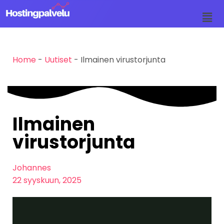
Siirry
suoraan
sisältöön
Home
-
Uutiset
-
Ilmainen virustorjunta
Ilmainen
virustorjunta
Johannes
22 syyskuun, 2025