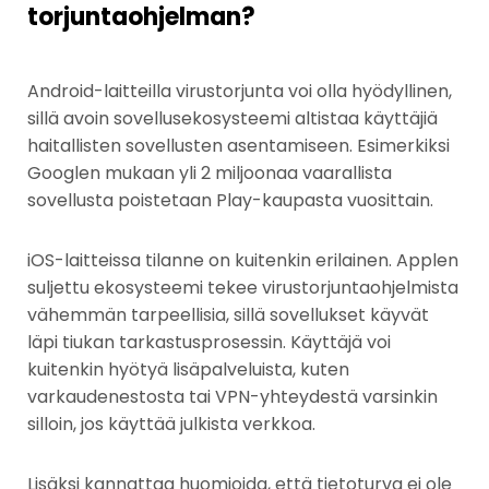
torjuntaohjelman?
Android-laitteilla virustorjunta voi olla hyödyllinen,
sillä avoin sovellusekosysteemi altistaa käyttäjiä
haitallisten sovellusten asentamiseen. Esimerkiksi
Googlen mukaan yli 2 miljoonaa vaarallista
sovellusta poistetaan Play-kaupasta vuosittain.
iOS-laitteissa tilanne on kuitenkin erilainen. Applen
suljettu ekosysteemi tekee virustorjuntaohjelmista
vähemmän tarpeellisia, sillä sovellukset käyvät
läpi tiukan tarkastusprosessin. Käyttäjä voi
kuitenkin hyötyä lisäpalveluista, kuten
varkaudenestosta tai VPN-yhteydestä varsinkin
silloin, jos käyttää julkista verkkoa.
Lisäksi kannattaa huomioida, että tietoturva ei ole