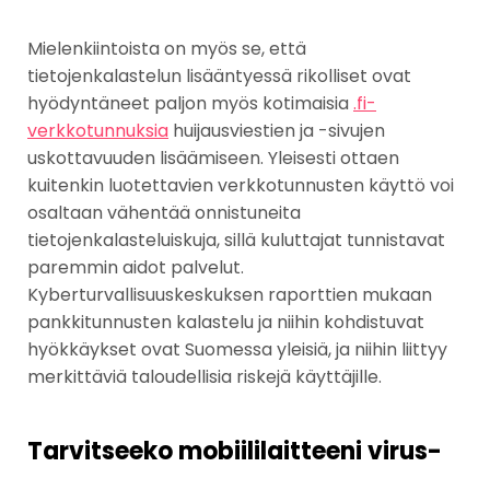
Mielenkiintoista on myös se, että
tietojenkalastelun lisääntyessä rikolliset ovat
hyödyntäneet paljon myös kotimaisia
.fi-
verkkotunnuksia
huijausviestien ja -sivujen
uskottavuuden lisäämiseen. Yleisesti ottaen
kuitenkin luotettavien verkkotunnusten käyttö voi
osaltaan vähentää onnistuneita
tietojenkalasteluiskuja, sillä kuluttajat tunnistavat
paremmin aidot palvelut.
Kyberturvallisuuskeskuksen raporttien mukaan
pankkitunnusten kalastelu ja niihin kohdistuvat
hyökkäykset ovat Suomessa yleisiä, ja niihin liittyy
merkittäviä taloudellisia riskejä käyttäjille.
Tarvitseeko mobiili­laitteeni virus­