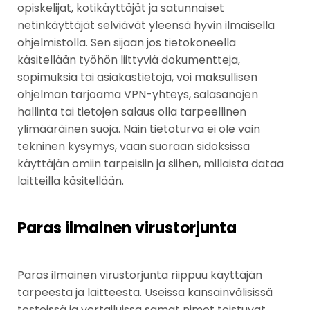
opiskelijat, kotikäyttäjät ja satunnaiset
netinkäyttäjät selviävät yleensä hyvin ilmaisella
ohjelmistolla. Sen sijaan jos tietokoneella
käsitellään työhön liittyviä dokumentteja,
sopimuksia tai asiakastietoja, voi maksullisen
ohjelman tarjoama VPN-yhteys, salasanojen
hallinta tai tietojen salaus olla tarpeellinen
ylimääräinen suoja. Näin tietoturva ei ole vain
tekninen kysymys, vaan suoraan sidoksissa
käyttäjän omiin tarpeisiin ja siihen, millaista dataa
laitteilla käsitellään.
Paras ilmainen virustorjunta
Paras ilmainen virustorjunta riippuu käyttäjän
tarpeesta ja laitteesta. Useissa kansainvälisissä
testeissä ja vertailuissa samat nimet toistuvat