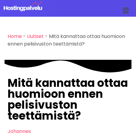
Siirry
suoraan
sisältöön
Home
-
Uutiset
-
Mitä kannattaa ottaa huomioon
ennen pelisivuston teettämistä?
Mitä kannattaa ottaa
huomioon ennen
pelisivuston
teettämistä?
Johannes