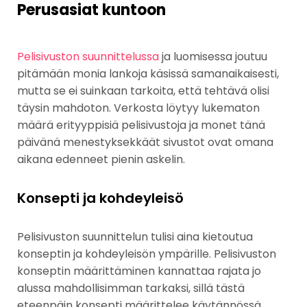
Perusasiat kuntoon
Pelisivuston suunnittelussa
ja luomisessa joutuu
pitämään monia lankoja käsissä samanaikaisesti,
mutta se ei suinkaan tarkoita, että tehtävä olisi
täysin mahdoton. Verkosta löytyy lukematon
määrä erityyppisiä pelisivustoja ja monet tänä
päivänä menestyksekkäät sivustot ovat omana
aikana edenneet pienin askelin.
Konsepti ja kohdeyleisö
Pelisivuston suunnittelun tulisi aina kietoutua
konseptin ja kohdeyleisön ympärille. Pelisivuston
konseptin määrittäminen kannattaa rajata jo
alussa mahdollisimman tarkaksi, sillä tästä
eteenpäin konsepti määrittelee käytännössä