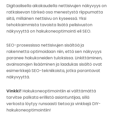
Digitaalisella aikakaudella nettisivujen näkyvyys on
ratkaisevan tärkeä osa menestystä riippumatta
siitä, millainen nettisivu on kyseessä. Yksi
tehokkaimmista tavoista lisätä pelisivuston
näkyvyyttä on hakukoneoptimointi eli SEO.
SEO-prosessissa nettisivujen sisältöä ja
rakennetta optimoidaan niin, että sen näkyvyys
paranee hakukoneiden tuloksissa. Linkittäminen,
avainsanojen lisääminen ja laadukas sisältö ovat
esimerkkejä SEO-tekniikoista, jotka parantavat
näkyvyyttä.
Vinkki!
Hakukoneoptimointiin ei välttämättä
tarvitse palkata erillistä asiantuntijaa, sillä
verkosta löytyy runsaasti tietoa ja vinkkejä DIY-
hakukoneoptimointiin!