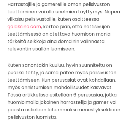
Harrastajille ja gamereille oman pelisivuston
teettäminen voi olla unelmien täyttymys. Nopea
vilkaisu pelisivustoille, kuten osoitteessa
galaksino.com
, kertoo pian, että nettisivujen
teettämisessä on otettava huomioon monia
tärkeitä seikkoja aina domainin valinnasta
relevantin sisällön luomiseen.
Kuten sanontakin kuuluu, hyvin suunniteltu on
puoliksi tehty, ja sama pätee myös pelisivuston
teettämiseen. Kun perusasiat ovat kohdallaan,
myös onnistumisen mahdollisuudet kasvavat.
Tässä artikkelissa esitellään 6 perusasiaa, jotka
huomioimalla jokainen harrastelija ja gamer voi
päästä askeleen lähemmäksi menestyksekkään
pelisivuston luomista.