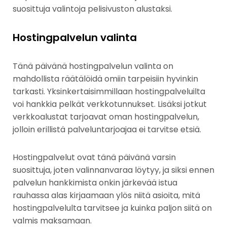
suosittuja valintoja pelisivuston alustaksi.
Hostingpalvelun valinta
Tänä päivänä hostingpalvelun valinta on
mahdollista räätälöidä omiin tarpeisiin hyvinkin
tarkasti. Yksinkertaisimmillaan hostingpalveluilta
voi hankkia pelkät verkkotunnukset. Lisäksi jotkut
verkkoalustat tarjoavat oman hostingpalvelun,
jolloin erillistä palveluntarjoajaa ei tarvitse etsiä.
Hostingpalvelut ovat tänä päivänä varsin
suosittuja, joten valinnanvaraa löytyy, ja siksi ennen
palvelun hankkimista onkin järkevää istua
rauhassa alas kirjaamaan ylös niitä asioita, mitä
hostingpalvelulta tarvitsee ja kuinka paljon siitä on
valmis maksamaan.