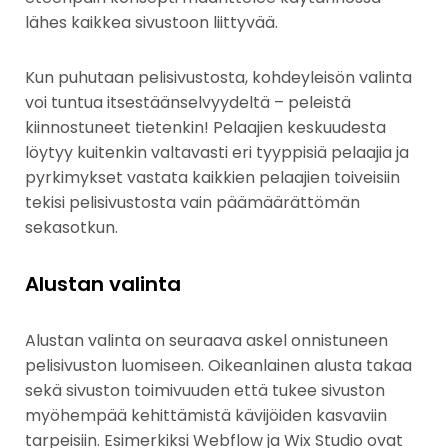
lähes kaikkea sivustoon liittyvää.
Kun puhutaan pelisivustosta, kohdeyleisön valinta
voi tuntua itsestäänselvyydeltä – peleistä
kiinnostuneet tietenkin! Pelaajien keskuudesta
löytyy kuitenkin valtavasti eri tyyppisiä pelaajia ja
pyrkimykset vastata kaikkien pelaajien toiveisiin
tekisi pelisivustosta vain päämäärättömän
sekasotkun.
Alustan valinta
Alustan valinta on seuraava askel onnistuneen
pelisivuston luomiseen. Oikeanlainen alusta takaa
sekä sivuston toimivuuden että tukee sivuston
myöhempää kehittämistä kävijöiden kasvaviin
tarpeisiin. Esimerkiksi Webflow ja Wix Studio ovat