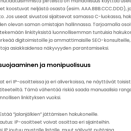
inutlaatuisimmista piirteistä on mahdollisuus käyttää usei
teet koostuvat neljästä osasta (esim. AAA.BBB.CCC.DDD), j
. Jos useat sivustosi sijaitsevat samassa C-luokassa, ha
iden olevan saman omistajan hallinnassa. Tarjoamalla osoitt
ekemään linkityksistä luonnollisemman tuntuisia hakukon
rkeää digitoimistoille ja ammattimaisille SEO-konsulteille
ostoja asiakkaidensa näkyvyyden parantamiseksi.
in suojaaminen ja monipuolisuus
at eri IP-osoitteissa ja eri aliverkoissa, ne näyttävät toisis
iteeteiltä. Tämä vähentää riskiä saada manuaalisia ranga
nollisen linkityksen vuoksi.
Estää ”jalanjälkien” jättämisen hakukoneille.
utus: IP-osoitteet voivat osoittaa eri sijainteihin.
i IP joutuu mustalle listalle, muut säilyvät puhtaina.