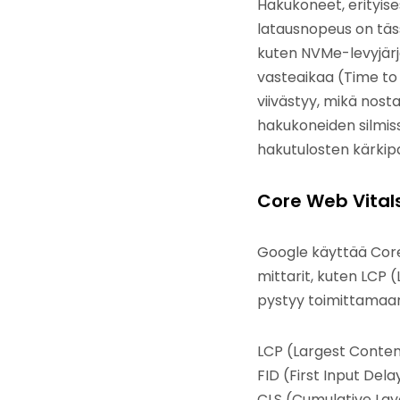
Hakukoneet, erityis
latausnopeus on täs
kuten NVMe-levyjärje
vasteaikaa (Time to F
viivästyy, mikä nost
hakukoneiden silmiss
hakutulosten kärkipa
Core Web Vitals
Google käyttää Core
mittarit, kuten LCP (
pystyy toimittamaan 
LCP (Largest Conten
FID (First Input Del
CLS (Cumulative Layo