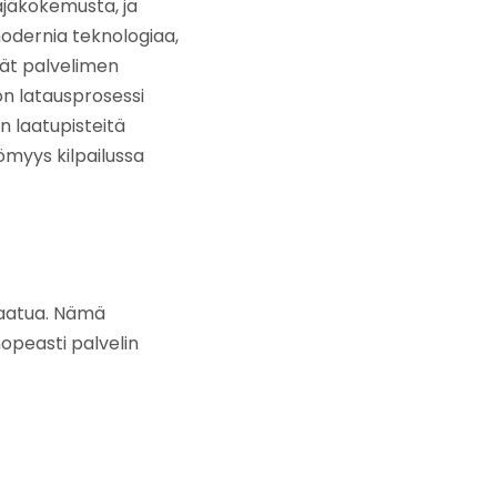
äjäkokemusta, ja
odernia teknologiaa,
vät palvelimen
ton latausprosessi
n laatupisteitä
ömyys kilpailussa
laatua. Nämä
nopeasti palvelin