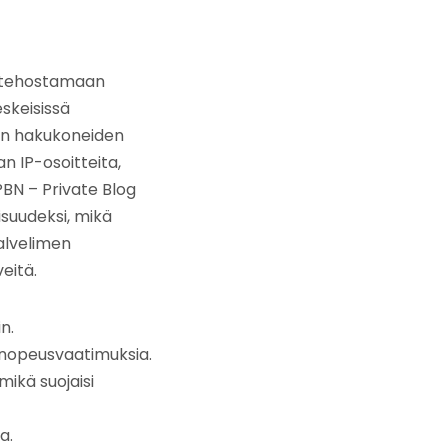
ja tehostamaan
skeisissä
den hakukoneiden
n IP-osoitteita,
(PBN – Private Blog
suudeksi, mikä
alvelimen
eitä.
n.
 nopeusvaatimuksia.
mikä suojaisi
a.