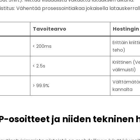
stitus: Vähentää prosessointiaikaa jokaisella latauskerrall
Tavoitearvo
Hostingin
Erittäin krii
< 200ms
teho)
Kriittinen (
< 2.5s
välimuisti)
Välttämätön
> 99.9%
kannalta
P-osoitteet ja niiden tekninen 