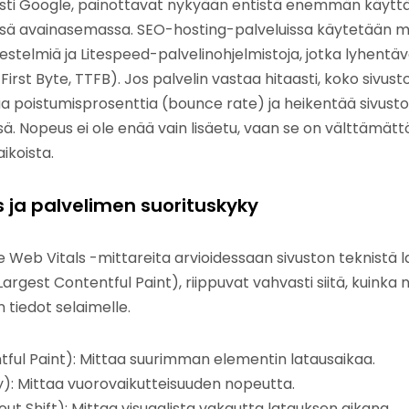
esti Google, painottavat nykyään entistä enemmän käytt
sä avainasemassa. SEO-hosting-palveluissa käytetään m
stelmiä ja Litespeed-palvelinohjelmistoja, jotka lyhentä
irst Byte, TTFB). Jos palvelin vastaa hitaasti, koko sivus
aa poistumisprosenttia (bounce rate) ja heikentää sivusto
ä. Nopeus ei ole enää vain lisäetu, vaan se on välttämätt
ikoista.
 ja palvelimen suorituskyky
 Web Vitals -mittareita arvioidessaan sivuston teknistä 
Largest Contentful Paint), riippuvat vahvasti siitä, kuinka 
tiedot selaimelle.
tful Paint): Mittaa suurimman elementin latausaikaa.
ay): Mittaa vuorovaikutteisuuden nopeutta.
ut Shift): Mittaa visuaalista vakautta latauksen aikana.