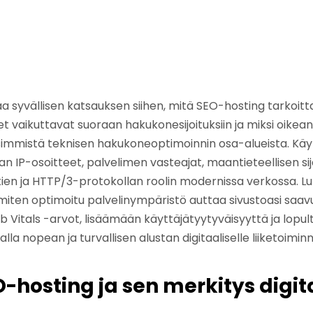
aa syvällisen katsauksen siihen, mitä SEO-hosting tarkoit
t vaikuttavat suoraan hakukonesijoituksiin ja miksi oike
ttisimmistä teknisen hakukoneoptimoinnin osa-alueista. K
kan IP-osoitteet, palvelimen vasteajat, maantieteellisen si
ttien ja HTTP/3-protokollan roolin modernissa verkossa. 
ten optimoitu palvelinympäristö auttaa sivustoasi saa
itals -arvot, lisäämään käyttäjätyytyväisyyttä ja lop
la nopean ja turvallisen alustan digitaaliselle liiketoiminna
O-hosting ja sen merkitys digit