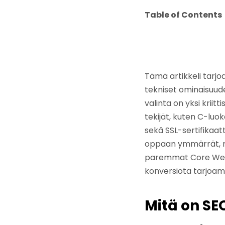
Table of Contents
Tämä artikkeli tarjo
tekniset ominaisuude
valinta on yksi krii
tekijät, kuten C-luo
sekä SSL-sertifikaa
oppaan ymmärrät, mi
paremmat Core Web V
konversiota tarjoamal
Mitä on SE