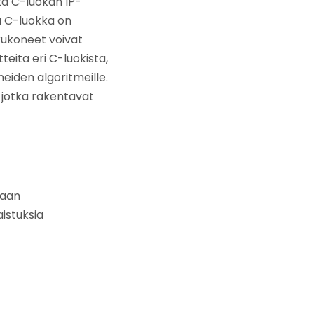
ta C-luokan IP-
a C-luokka on
kukoneet voivat
eita eri C-luokista,
eiden algoritmeille.
, jotka rakentavat
taan
istuksia