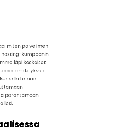
taa, miten palvelimen
an hosting-kumppanin
äymme läpi keskeiset
jainnin merkityksen
Lukemalla tämän
vuttamaan
ulta parantamaan
llesi.
aalisessa