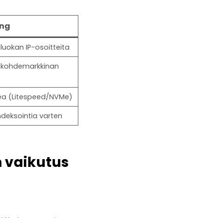
ing
-luokan IP-osoitteita
a kohdemarkkinan
rkea (Litespeed/NVMe)
ndeksointia varten
 vaikutus