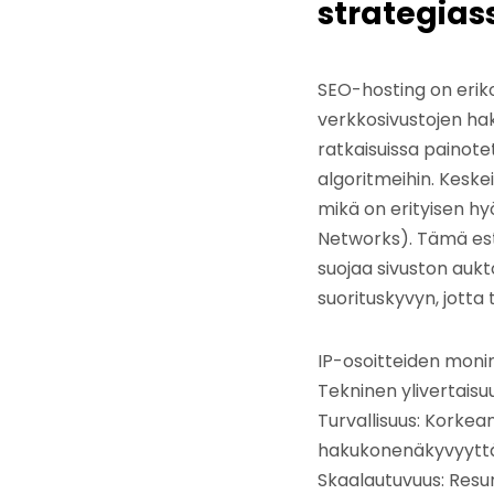
strategias
SEO-hosting on eriko
verkkosivustojen hak
ratkaisuissa painote
algoritmeihin. Keskei
mikä on erityisen hyöd
Networks). Tämä est
suojaa sivuston aukt
suorituskyvyn, jotta
IP-osoitteiden monim
Tekninen ylivertais
Turvallisuus: Korkean
hakukonenäkyvyyttä
Skaalautuvuus: Resur