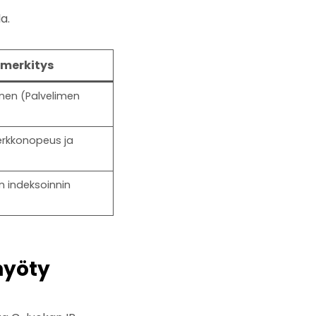
a.
 merkitys
ttinen (Palvelimen
Verkkonopeus ja
 indeksoinnin
hyöty