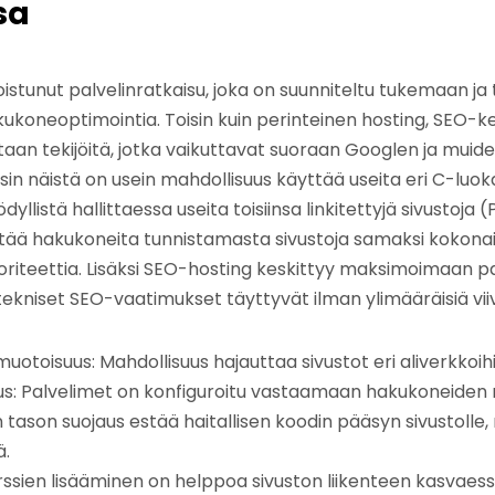
sa
istunut palvelinratkaisu, joka on suunniteltu tukemaan 
ukoneoptimointia. Toisin kuin perinteinen hosting, SEO-ke
taan tekijöitä, jotka vaikuttavat suoraan Googlen ja mui
sin näistä on usein mahdollisuus käyttää useita eri C-luoka
yllistä hallittaessa useita toisiinsa linkitettyjä sivustoja 
ää hakukoneita tunnistamasta sivustoja samaksi kokonai
oriteettia. Lisäksi SEO-hosting keskittyy maksimoimaan p
 tekniset SEO-vaatimukset täyttyvät ilman ylimääräisiä viiv
uotoisuus: Mahdollisuus hajauttaa sivustot eri aliverkkoihi
uus: Palvelimet on konfiguroitu vastaamaan hakukoneiden
 tason suojaus estää haitallisen koodin pääsyn sivustolle, 
.
ssien lisääminen on helppoa sivuston liikenteen kasvaess