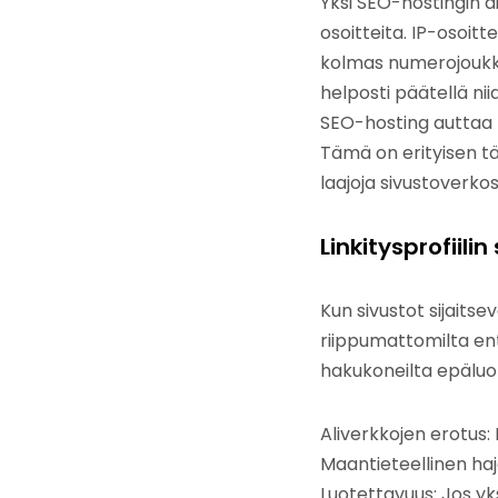
Yksi SEO-hostingin a
osoitteita. IP-osoit
kolmas numerojoukko
helposti päätellä ni
SEO-hosting auttaa t
Tämä on erityisen tä
laajoja sivustoverk
Linkitysprofiil
Kun sivustot sijaitsev
riippumattomilta ent
hakukoneilta epäluon
Aliverkkojen erotus: 
Maantieteellinen haja
Luotettavuus: Jos yks