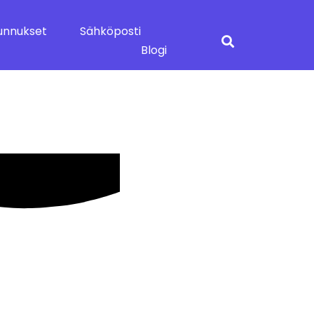
unnukset
Sähköposti
Blogi