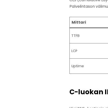
Palvelintason välimui
Mittari
TTFB
LCP
Uptime
C-luokan I