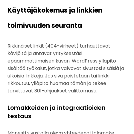
Käyttäjäkokemus ja linkkien
toimivuuden seuranta
Rikkinäiset linkit (404-virheet) turhauttavat
kävijöitä ja antavat yrityksestäsi
epäammattimaisen kuvan. WordPress ylläpito
sisältää työkalut, jotka valvovat sivustosi sisäisiä ja
ulkoisia linkkejä. Jos sivu poistetaan tai linkki
rikkoutuu, ylläpito huomaa tämän ja tekee
tarvittavat 301-ohjaukset välittömästi.
Lomakkeiden ja integraatioiden
testaus
Monesti sivustolla oleva yhteydenottolomake