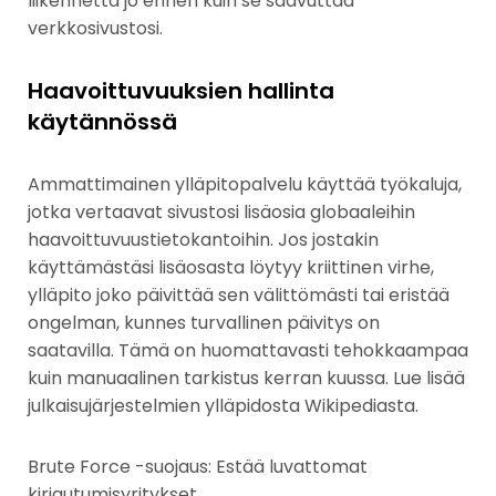
liikennettä jo ennen kuin se saavuttaa
verkkosivustosi.
Haavoittuvuuksien hallinta
käytännössä
Ammattimainen ylläpitopalvelu käyttää työkaluja,
jotka vertaavat sivustosi lisäosia globaaleihin
haavoittuvuustietokantoihin. Jos jostakin
käyttämästäsi lisäosasta löytyy kriittinen virhe,
ylläpito joko päivittää sen välittömästi tai eristää
ongelman, kunnes turvallinen päivitys on
saatavilla. Tämä on huomattavasti tehokkaampaa
kuin manuaalinen tarkistus kerran kuussa. Lue lisää
julkaisujärjestelmien ylläpidosta Wikipediasta.
Brute Force -suojaus: Estää luvattomat
kirjautumisyritykset.