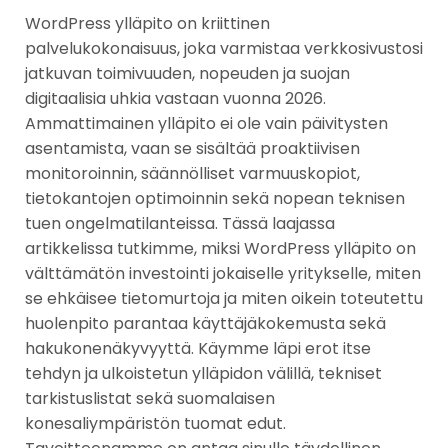
WordPress ylläpito on kriittinen
palvelukokonaisuus, joka varmistaa verkkosivustosi
jatkuvan toimivuuden, nopeuden ja suojan
digitaalisia uhkia vastaan vuonna 2026.
Ammattimainen ylläpito ei ole vain päivitysten
asentamista, vaan se sisältää proaktiivisen
monitoroinnin, säännölliset varmuuskopiot,
tietokantojen optimoinnin sekä nopean teknisen
tuen ongelmatilanteissa. Tässä laajassa
artikkelissa tutkimme, miksi WordPress ylläpito on
välttämätön investointi jokaiselle yritykselle, miten
se ehkäisee tietomurtoja ja miten oikein toteutettu
huolenpito parantaa käyttäjäkokemusta sekä
hakukonenäkyvyyttä. Käymme läpi erot itse
tehdyn ja ulkoistetun ylläpidon välillä, tekniset
tarkistuslistat sekä suomalaisen
konesaliympäristön tuomat edut.