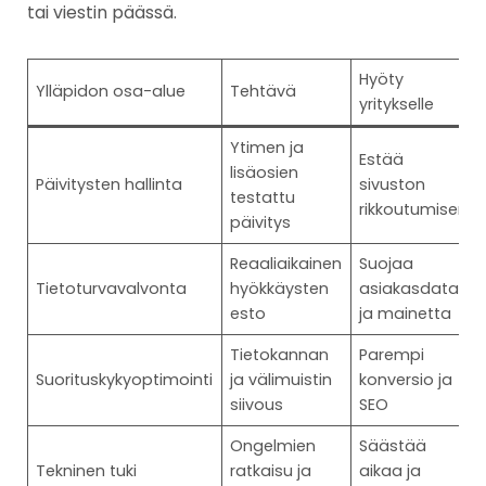
tai viestin päässä.
Hyöty
Ylläpidon osa-alue
Tehtävä
yritykselle
Ytimen ja
Estää
lisäosien
Päivitysten hallinta
sivuston
testattu
rikkoutumisen
päivitys
Reaaliaikainen
Suojaa
Tietoturvavalvonta
hyökkäysten
asiakasdataa
esto
ja mainetta
Tietokannan
Parempi
Suorituskykyoptimointi
ja välimuistin
konversio ja
siivous
SEO
Ongelmien
Säästää
Tekninen tuki
ratkaisu ja
aikaa ja