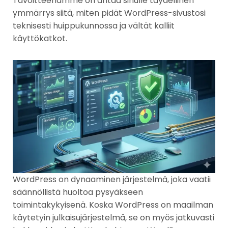
Tavoitteenamme on antaa sinulle täydellinen
ymmärrys siitä, miten pidät WordPress-sivustosi
teknisesti huippukunnossa ja vältät kalliit
käyttökatkot.
WordPress on dynaaminen järjestelmä, joka vaatii
säännöllistä huoltoa pysyäkseen
toimintakykyisenä. Koska WordPress on maailman
käytetyin julkaisujärjestelmä, se on myös jatkuvasti