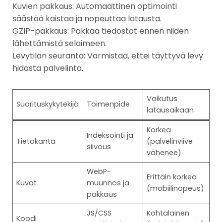
Kuvien pakkaus: Automaattinen optimointi
säästää kaistaa ja nopeuttaa latausta.
GZIP-pakkaus: Pakkaa tiedostot ennen niiden
lähettämistä selaimeen.
Levytilan seuranta: Varmistaa, ettei täyttyvä levy
hidasta palvelinta.
Vaikutus
Suorituskykytekijä
Toimenpide
latausaikaan
Korkea
Indeksointi ja
Tietokanta
(palvelinviive
siivous
vähenee)
WebP-
Erittäin korkea
Kuvat
muunnos ja
(mobiilinopeus)
pakkaus
JS/CSS
Kohtalainen
Koodi