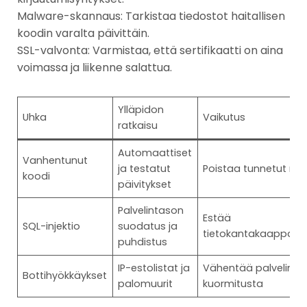
Malware-skannaus: Tarkistaa tiedostot haitallisen
koodin varalta päivittäin.
SSL-valvonta: Varmistaa, että sertifikaatti on aina
voimassa ja liikenne salattua.
Ylläpidon
Uhka
Vaikutus
ratkaisu
Automaattiset
Vanhentunut
ja testatut
Poistaa tunnetut reiä
koodi
päivitykset
Palvelintason
Estää
SQL-injektio
suodatus ja
tietokantakaappauk
puhdistus
IP-estolistat ja
Vähentää palvelime
Bottihyökkäykset
palomuurit
kuormitusta