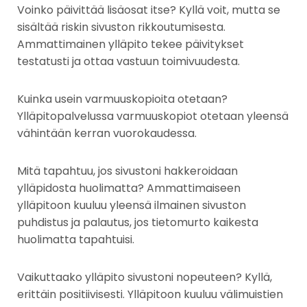
Voinko päivittää lisäosat itse? Kyllä voit, mutta se
sisältää riskin sivuston rikkoutumisesta.
Ammattimainen ylläpito tekee päivitykset
testatusti ja ottaa vastuun toimivuudesta.
Kuinka usein varmuuskopioita otetaan?
Ylläpitopalvelussa varmuuskopiot otetaan yleensä
vähintään kerran vuorokaudessa.
Mitä tapahtuu, jos sivustoni hakkeroidaan
ylläpidosta huolimatta? Ammattimaiseen
ylläpitoon kuuluu yleensä ilmainen sivuston
puhdistus ja palautus, jos tietomurto kaikesta
huolimatta tapahtuisi.
Vaikuttaako ylläpito sivustoni nopeuteen? Kyllä,
erittäin positiivisesti. Ylläpitoon kuuluu välimuistien