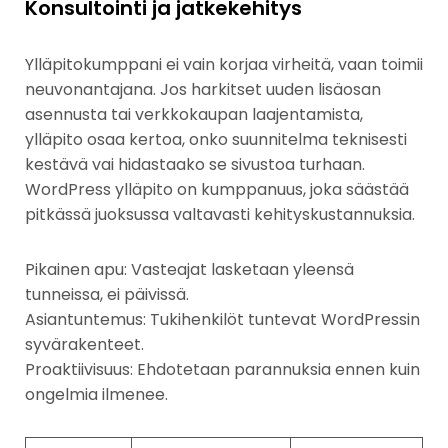
Konsultointi ja jatkekehitys
Ylläpitokumppani ei vain korjaa virheitä, vaan toimii
neuvonantajana. Jos harkitset uuden lisäosan
asennusta tai verkkokaupan laajentamista,
ylläpito osaa kertoa, onko suunnitelma teknisesti
kestävä vai hidastaako se sivustoa turhaan.
WordPress ylläpito on kumppanuus, joka säästää
pitkässä juoksussa valtavasti kehityskustannuksia.
Pikainen apu: Vasteajat lasketaan yleensä
tunneissa, ei päivissä.
Asiantuntemus: Tukihenkilöt tuntevat WordPressin
syvärakenteet.
Proaktiivisuus: Ehdotetaan parannuksia ennen kuin
ongelmia ilmenee.