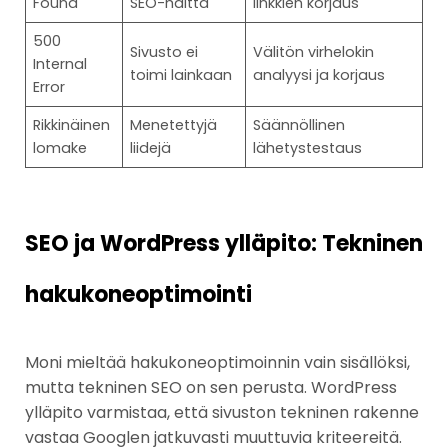
Found
SEO-haitta
linkkien korjaus
500
Sivusto ei
Välitön virhelokin
Internal
toimi lainkaan
analyysi ja korjaus
Error
Rikkinäinen
Menetettyjä
Säännöllinen
lomake
liidejä
lähetystestaus
SEO ja WordPress ylläpito: Tekninen
hakukoneoptimointi
Moni mieltää hakukoneoptimoinnin vain sisällöksi,
mutta tekninen SEO on sen perusta. WordPress
ylläpito varmistaa, että sivuston tekninen rakenne
vastaa Googlen jatkuvasti muuttuvia kriteereitä.