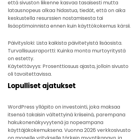
että sivuston liikenne kasvaa tasaisesti mutta
latausnopeus alkaa hidastua, tiedät, että on aika
keskustella resurssien nostamisesta tai
lisäoptimoinnista ennen kuin käyttökokemus kärsii.
Päivitysloki: Lista kaikista päivitetyistä lisäosista.
Turvallisuusraportti: Kuinka monta murtoyritystä
on estetty.
Käytettävyys: Prosenttiosuus ajasta, jolloin sivusto
oli tavoitettavissa.
Lopulliset ajatukset
WordPress ylläpito on investointi, joka maksaa
itsensä takaisin vältettyinä kriiseinä, parempana
hakukonenäkyvyytenä ja nopeampana
käyttäjäkokemuksena. Vuonna 2026 verkkosivusto
on monelle yritykselle tärkein myyntikanava, ja