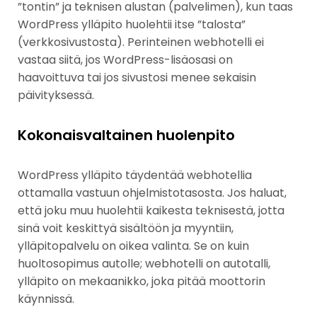
”tontin” ja teknisen alustan (palvelimen), kun taas
WordPress ylläpito huolehtii itse ”talosta”
(verkkosivustosta). Perinteinen webhotelli ei
vastaa siitä, jos WordPress-lisäosasi on
haavoittuva tai jos sivustosi menee sekaisin
päivityksessä.
Kokonaisvaltainen huolenpito
WordPress ylläpito täydentää webhotellia
ottamalla vastuun ohjelmistotasosta. Jos haluat,
että joku muu huolehtii kaikesta teknisestä, jotta
sinä voit keskittyä sisältöön ja myyntiin,
ylläpitopalvelu on oikea valinta. Se on kuin
huoltosopimus autolle; webhotelli on autotalli,
ylläpito on mekaanikko, joka pitää moottorin
käynnissä.