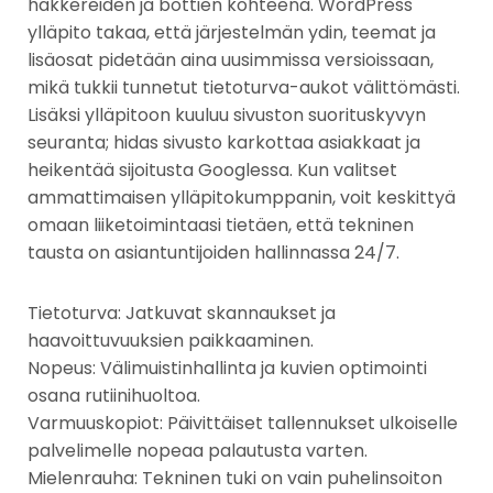
hakkereiden ja bottien kohteena. WordPress
ylläpito takaa, että järjestelmän ydin, teemat ja
lisäosat pidetään aina uusimmissa versioissaan,
mikä tukkii tunnetut tietoturva-aukot välittömästi.
Lisäksi ylläpitoon kuuluu sivuston suorituskyvyn
seuranta; hidas sivusto karkottaa asiakkaat ja
heikentää sijoitusta Googlessa. Kun valitset
ammattimaisen ylläpitokumppanin, voit keskittyä
omaan liiketoimintaasi tietäen, että tekninen
tausta on asiantuntijoiden hallinnassa 24/7.
Tietoturva: Jatkuvat skannaukset ja
haavoittuvuuksien paikkaaminen.
Nopeus: Välimuistinhallinta ja kuvien optimointi
osana rutiinihuoltoa.
Varmuuskopiot: Päivittäiset tallennukset ulkoiselle
palvelimelle nopeaa palautusta varten.
Mielenrauha: Tekninen tuki on vain puhelinsoiton