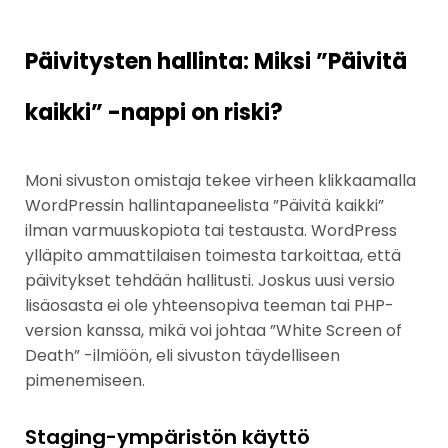
Päivitysten hallinta: Miksi ”Päivitä
kaikki” -nappi on riski?
Moni sivuston omistaja tekee virheen klikkaamalla
WordPressin hallintapaneelista ”Päivitä kaikki”
ilman varmuuskopiota tai testausta. WordPress
ylläpito ammattilaisen toimesta tarkoittaa, että
päivitykset tehdään hallitusti. Joskus uusi versio
lisäosasta ei ole yhteensopiva teeman tai PHP-
version kanssa, mikä voi johtaa ”White Screen of
Death” -ilmiöön, eli sivuston täydelliseen
pimenemiseen.
Staging-ympäristön käyttö