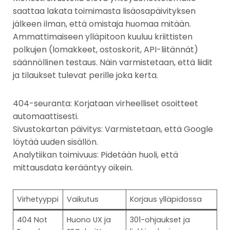
saattaa lakata toimimasta lisäosapäivityksen
jälkeen ilman, että omistaja huomaa mitään.
Ammattimaiseen ylläpitoon kuuluu kriittisten
polkujen (lomakkeet, ostoskorit, API-liitännät)
säännöllinen testaus. Näin varmistetaan, että liidit
ja tilaukset tulevat perille joka kerta.
404-seuranta: Korjataan virheelliset osoitteet
automaattisesti.
Sivustokartan päivitys: Varmistetaan, että Google
löytää uuden sisällön.
Analytiikan toimivuus: Pidetään huoli, että
mittausdata kerääntyy oikein.
Virhetyyppi
Vaikutus
Korjaus ylläpidossa
404 Not
Huono UX ja
301-ohjaukset ja