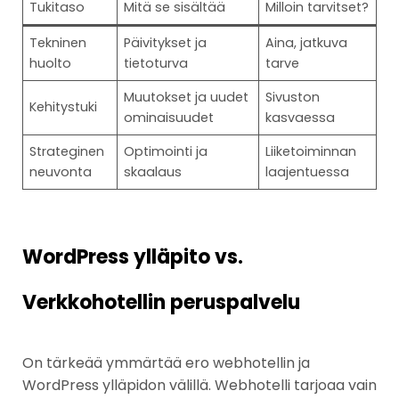
Tukitaso
Mitä se sisältää
Milloin tarvitset?
Tekninen
Päivitykset ja
Aina, jatkuva
huolto
tietoturva
tarve
Muutokset ja uudet
Sivuston
Kehitystuki
ominaisuudet
kasvaessa
Strateginen
Optimointi ja
Liiketoiminnan
neuvonta
skaalaus
laajentuessa
WordPress ylläpito vs.
Verkkohotellin peruspalvelu
On tärkeää ymmärtää ero webhotellin ja
WordPress ylläpidon välillä. Webhotelli tarjoaa vain