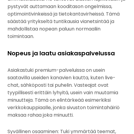
pystyvät auttamaan kooditason ongelmissa,
optimointivinkeissä ja tietokantavirheissä. Tämä
säästää yritykseltä tuntikausia vianetsintää ja
mahdollistaa nopean paluun normaaliin
toimintaan.
Nopeus ja laatu asiakaspalvelussa
Asiakastuki premium-palveluissa on usein
saatavilla useiden kanavien kautta, kuten live-
chat, sähköposti tai puhelin. Vasteajat ovat
tyypillisesti erittäin lyhyitä, usein vain muutamia
minuutteja. Tämä on elintärkeää esimerkiksi
verkkokauppiaalle, jonka sivuston toimintahäiriö
maksaa rahaa joka minuutti.
Syvällinen osaaminen: Tuki ymmärtää teemat,