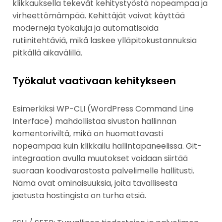
klikkauksella tekevät kehitystyöstä nopeampaa ja
virheettömämpää. Kehittäjät voivat käyttää
moderneja työkaluja ja automatisoida
rutiinitehtäviä, mikä laskee ylläpitokustannuksia
pitkällä aikavälillä.
Työkalut vaativaan kehitykseen
Esimerkiksi WP-CLI (WordPress Command Line
Interface) mahdollistaa sivuston hallinnan
komentoriviltä, mikä on huomattavasti
nopeampaa kuin klikkailu hallintapaneelissa. Git-
integraation avulla muutokset voidaan siirtää
suoraan koodivarastosta palvelimelle hallitusti.
Nämä ovat ominaisuuksia, joita tavallisesta
jaetusta hostingista on turha etsiä.