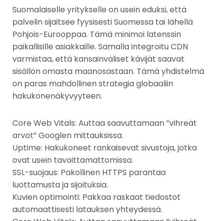
Suomalaiselle yritykselle on usein eduksi, että
palvelin sijaitsee fyysisesti Suomessa tai lähellä
Pohjois-Eurooppaa. Tämä minimoi latenssin
paikallisille asiakkaille. Samalla integroitu CDN
varmistaa, että kansainväliset kävijät saavat
sisällön omasta maanosastaan. Tämä yhdistelmä
on paras mahdollinen strategia globaaliin
hakukonenäkyvyyteen.
Core Web Vitals: Auttaa saavuttamaan ”vihreät
arvot” Googlen mittauksissa.
Uptime: Hakukoneet rankaisevat sivustoja, jotka
ovat usein tavoittamattomissa.
SSL-suojaus: Pakollinen HTTPS parantaa
luottamusta ja sijoituksia.
Kuvien optimointi: Pakkaa raskaat tiedostot
automaattisesti latauksen yhteydessä.