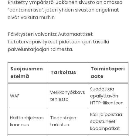
Eristetty ympäristö: Jokainen sivusto on omassa
”containerissa”, joten yhden sivuston ongelmat
eivät vaikuta muihin.
Päivitysten valvonta: Automaattiset
tietoturvapäivitykset pidetään ajan tasalla
palveluntarjoajan toimesta.
Suojausmen
Toimintaperi
Tarkoitus
etelmä
aate
Suodattaa
Verkkohyökkäys
WAF
epäilyttävän
ten esto
HTTP-liikenteen
Etsii ja poistaa
Haittaohjelmas
Tiedostojen
saastuneet
kannaus
tarkistus
koodinpätkät