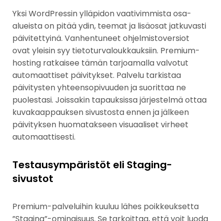
Yksi WordPressin ylläpidon vaativimmista osa-
alueista on pitää ydin, teemat ja lisäosat jatkuvasti
päivitettyinä. Vanhentuneet ohjelmistoversiot
ovat yleisin syy tietoturvaloukkauksiin. Premium-
hosting ratkaisee tämän tarjoamalla valvotut
automaattiset päivitykset. Palvelu tarkistaa
päivitysten yhteensopivuuden ja suorittaa ne
puolestasi. Joissakin tapauksissa järjestelmä ottaa
kuvakaappauksen sivustosta ennen ja jälkeen
päivityksen huomatakseen visuaaliset virheet
automaattisesti.
Testausympäristöt eli Staging-
sivustot
Premium-palveluihin kuuluu lähes poikkeuksetta
”Staging”-ominaisuus. Se tarkoittaa, että voit luoda