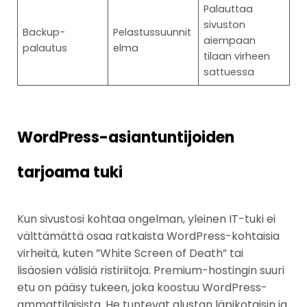
Palauttaa
sivuston
Backup-
Pelastussuunnit
aiempaan
palautus
elma
tilaan virheen
sattuessa
WordPress-asiantuntijoiden
tarjoama tuki
Kun sivustosi kohtaa ongelman, yleinen IT-tuki ei
välttämättä osaa ratkaista WordPress-kohtaisia
virheitä, kuten ”White Screen of Death” tai
lisäosien välisiä ristiriitoja. Premium-hostingin suuri
etu on pääsy tukeen, joka koostuu WordPress-
ammattilaisista. He tuntevat alustan läpikotaisin ja