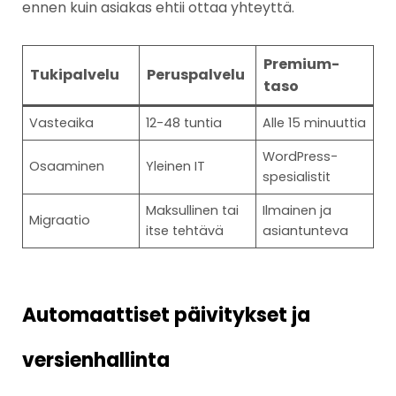
ennen kuin asiakas ehtii ottaa yhteyttä.
Premium-
Tukipalvelu
Peruspalvelu
taso
Vasteaika
12-48 tuntia
Alle 15 minuuttia
WordPress-
Osaaminen
Yleinen IT
spesialistit
Maksullinen tai
Ilmainen ja
Migraatio
itse tehtävä
asiantunteva
Automaattiset päivitykset ja
versienhallinta