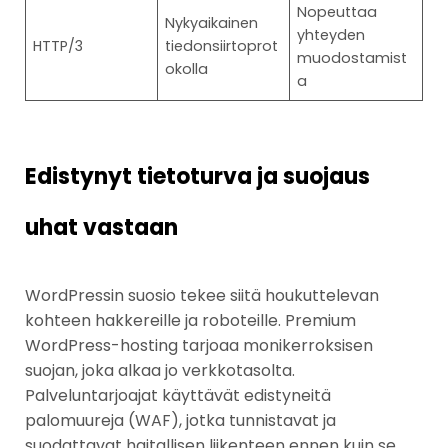
Nopeuttaa
Nykyaikainen
yhteyden
HTTP/3
tiedonsiirtoprot
muodostamist
okolla
a
Edistynyt tietoturva ja suojaus
uhat vastaan
WordPressin suosio tekee siitä houkuttelevan
kohteen hakkereille ja roboteille. Premium
WordPress-hosting tarjoaa monikerroksisen
suojan, joka alkaa jo verkkotasolta.
Palveluntarjoajat käyttävät edistyneitä
palomuureja (WAF), jotka tunnistavat ja
suodattavat haitallisen liikenteen ennen kuin se