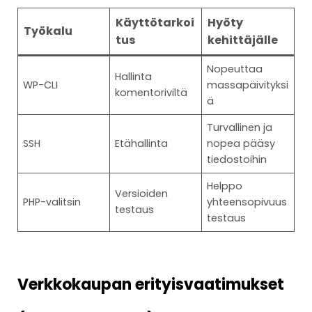
Käyttötarkoi
Hyöty
Työkalu
tus
kehittäjälle
Nopeuttaa
Hallinta
WP-CLI
massapäivityksi
komentoriviltä
ä
Turvallinen ja
SSH
Etähallinta
nopea pääsy
tiedostoihin
Helppo
Versioiden
PHP-valitsin
yhteensopivuus
testaus
testaus
Verkkokaupan erityisvaatimukset