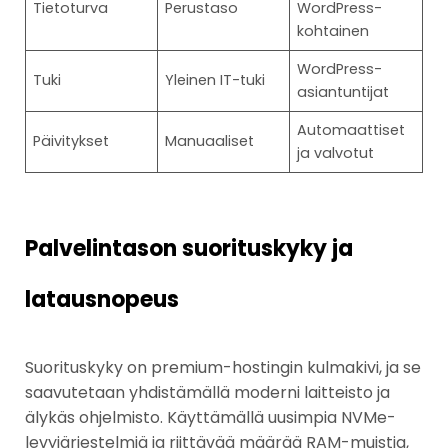
Tietoturva
Perustaso
WordPress-
kohtainen
WordPress-
Tuki
Yleinen IT-tuki
asiantuntijat
Automaattiset
Päivitykset
Manuaaliset
ja valvotut
Palvelintason suorituskyky ja
latausnopeus
Suorituskyky on premium-hostingin kulmakivi, ja se
saavutetaan yhdistämällä moderni laitteisto ja
älykäs ohjelmisto. Käyttämällä uusimpia NVMe-
levyjärjestelmiä ja riittävää määrää RAM-muistia,