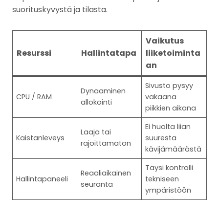
suorituskyvystä ja tilasta.
Vaikutus
Resurssi
Hallintatapa
liiketoiminta
an
Sivusto pysyy
Dynaaminen
CPU / RAM
vakaana
allokointi
piikkien aikana
Ei huolta liian
Laaja tai
Kaistanleveys
suuresta
rajoittamaton
kävijämäärästä
Täysi kontrolli
Reaaliaikainen
Hallintapaneeli
tekniseen
seuranta
ympäristöön