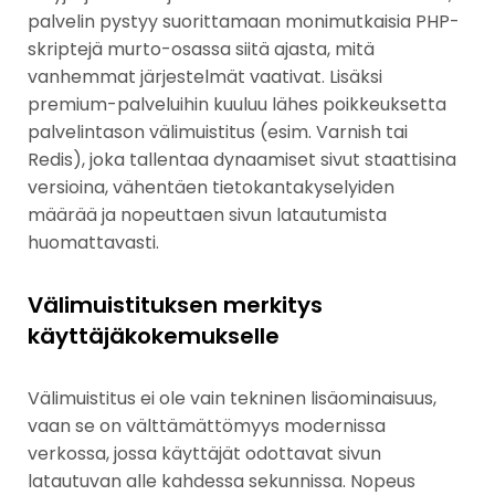
palvelin pystyy suorittamaan monimutkaisia PHP-
skriptejä murto-osassa siitä ajasta, mitä
vanhemmat järjestelmät vaativat. Lisäksi
premium-palveluihin kuuluu lähes poikkeuksetta
palvelintason välimuistitus (esim. Varnish tai
Redis), joka tallentaa dynaamiset sivut staattisina
versioina, vähentäen tietokantakyselyiden
määrää ja nopeuttaen sivun latautumista
huomattavasti.
Välimuistituksen merkitys
käyttäjäkokemukselle
Välimuistitus ei ole vain tekninen lisäominaisuus,
vaan se on välttämättömyys modernissa
verkossa, jossa käyttäjät odottavat sivun
latautuvan alle kahdessa sekunnissa. Nopeus