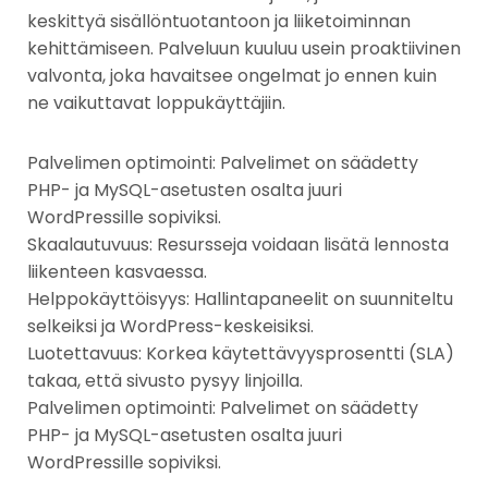
keskittyä sisällöntuotantoon ja liiketoiminnan
kehittämiseen. Palveluun kuuluu usein proaktiivinen
valvonta, joka havaitsee ongelmat jo ennen kuin
ne vaikuttavat loppukäyttäjiin.
Palvelimen optimointi: Palvelimet on säädetty
PHP- ja MySQL-asetusten osalta juuri
WordPressille sopiviksi.
Skaalautuvuus: Resursseja voidaan lisätä lennosta
liikenteen kasvaessa.
Helppokäyttöisyys: Hallintapaneelit on suunniteltu
selkeiksi ja WordPress-keskeisiksi.
Luotettavuus: Korkea käytettävyysprosentti (SLA)
takaa, että sivusto pysyy linjoilla.
Palvelimen optimointi: Palvelimet on säädetty
PHP- ja MySQL-asetusten osalta juuri
WordPressille sopiviksi.