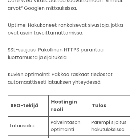
Core Web Vitals: Auttaa saavuttamaan ”vihreät
arvot” Googlen mittauksissa.
Uptime: Hakukoneet rankaisevat sivustoja, jotka
ovat usein tavoittamattomissa.
SSL-suojaus: Pakollinen HTTPS parantaa
luottamusta ja sijoituksia.
Kuvien optimointi: Pakkaa raskaat tiedostot
automaattisesti latauksen yhteydessä.
Hostingin
SEO-tekijä
Tulos
rooli
Palvelintason
Parempi sijoitus
Latausaika
optimointi
hakutuloksissa