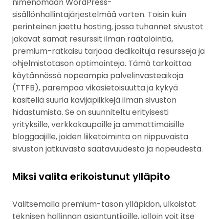
nimenomaan WordPress-
sisällönhallintajärjestelmää varten. Toisin kuin
perinteinen jaettu hosting, jossa tuhannet sivustot
jakavat samat resurssit ilman räätälöintiä,
premium-ratkaisu tarjoaa dedikoituja resursseja ja
ohjelmistotason optimointeja. Tämä tarkoittaa
käytännössä nopeampia palvelinvasteaikoja
(TTFB), parempaa vikasietoisuutta ja kykyä
käsitellä suuria kävijäpiikkejä ilman sivuston
hidastumista. Se on suunniteltu erityisesti
yrityksille, verkkokaupoille ja ammattimaisille
bloggaajille, joiden liiketoiminta on riippuvaista
sivuston jatkuvasta saatavuudesta ja nopeudesta.
Miksi valita erikoistunut ylläpito
Valitsemalla premium-tason ylläpidon, ulkoistat
teknisen hallinnan asiantuntijoille, jolloin voit itse