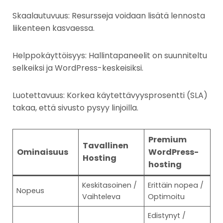
Skaalautuvuus: Resursseja voidaan lisätä lennosta
liikenteen kasvaessa.
Helppokäyttöisyys: Hallintapaneelit on suunniteltu
selkeiksi ja WordPress-keskeisiksi.
Luotettavuus: Korkea käytettävyysprosentti (SLA)
takaa, että sivusto pysyy linjoilla.
Premium
Tavallinen
Ominaisuus
WordPress-
Hosting
hosting
Keskitasoinen /
Erittäin nopea /
Nopeus
Vaihteleva
Optimoitu
Edistynyt /