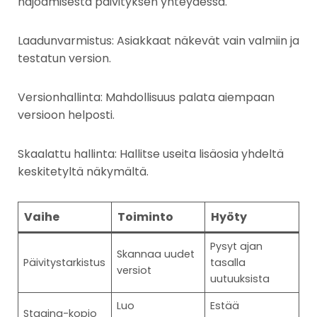
hajoamisesta päivityksen yhteydessä.
Laadunvarmistus: Asiakkaat näkevät vain valmiin ja
testatun version.
Versionhallinta: Mahdollisuus palata aiempaan
versioon helposti.
Skaalattu hallinta: Hallitse useita lisäosia yhdeltä
keskitetyltä näkymältä.
Vaihe
Toiminto
Hyöty
Pysyt ajan
Skannaa uudet
Päivitystarkistus
tasalla
versiot
uutuuksista
Luo
Estää
Staging-kopio