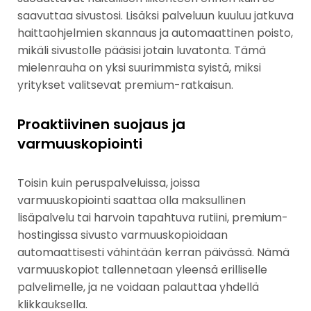
saavuttaa sivustosi. Lisäksi palveluun kuuluu jatkuva
haittaohjelmien skannaus ja automaattinen poisto,
mikäli sivustolle pääsisi jotain luvatonta. Tämä
mielenrauha on yksi suurimmista syistä, miksi
yritykset valitsevat premium-ratkaisun.
Proaktiivinen suojaus ja
varmuuskopiointi
Toisin kuin peruspalveluissa, joissa
varmuuskopiointi saattaa olla maksullinen
lisäpalvelu tai harvoin tapahtuva rutiini, premium-
hostingissa sivusto varmuuskopioidaan
automaattisesti vähintään kerran päivässä. Nämä
varmuuskopiot tallennetaan yleensä erilliselle
palvelimelle, ja ne voidaan palauttaa yhdellä
klikkauksella.