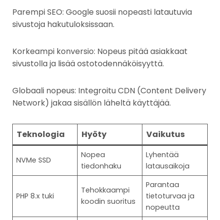
Parempi SEO: Google suosii nopeasti latautuvia
sivustoja hakutuloksissaan.
Korkeampi konversio: Nopeus pitää asiakkaat
sivustolla ja lisää ostotodennäköisyyttä.
Globaali nopeus: Integroitu CDN (Content Delivery
Network) jakaa sisällön läheltä käyttäjää.
Teknologia
Hyöty
Vaikutus
Nopea
Lyhentää
NVMe SSD
tiedonhaku
latausaikoja
Parantaa
Tehokkaampi
PHP 8.x tuki
tietoturvaa ja
koodin suoritus
nopeutta