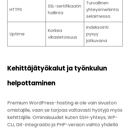
Turvallinen
SSL-sertifikaatin
HTTPS
yhteysmerkintä
hallinta
selaimessa
Indeksointi
Korkea
Uptime
pysyy
vikasietoisuus
jatkuvana
Kehittäjätyökalut ja työnkulun
helpottaminen
Premium WordPress-hosting ei ole vain sivuston
omistajille, vaan se tarjoaa valtavasti hyötyjä myös
kehittäjille. Ominaisuudet kuten SSH-yhteys, WP-
CLI, Git-integraatio ja PHP-version vaihto yhdellä