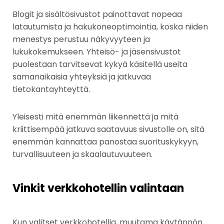
Blogit ja sisältösivustot painottavat nopeaa
latautumista ja hakukoneoptimointia, koska niiden
menestys perustuu näkyvyyteen ja
lukukokemukseen. Yhteisö- ja jäsensivustot
puolestaan tarvitsevat kykyä käsitellä useita
samanaikaisia yhteyksiä ja jatkuvaa
tietokantayhteyttä.
Yleisesti mitä enemmän liikennettä ja mitä
kriittisempää jatkuva saatavuus sivustolle on, sitä
enemmän kannattaa panostaa suorituskykyyn,
turvallisuuteen ja skaalautuvuuteen.
Vinkit verkkohotellin valintaan
Kun valitset verkkohotellia, muutama käytännön