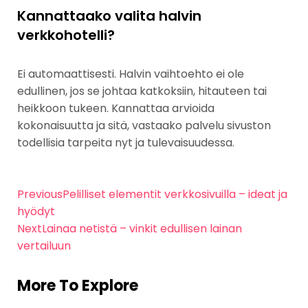
Kannattaako valita halvin
verkkohotelli?
Ei automaattisesti. Halvin vaihtoehto ei ole
edullinen, jos se johtaa katkoksiin, hitauteen tai
heikkoon tukeen. Kannattaa arvioida
kokonaisuutta ja sitä, vastaako palvelu sivuston
todellisia tarpeita nyt ja tulevaisuudessa.
Previous
Pelilliset elementit verkkosivuilla – ideat ja
hyödyt
Next
Lainaa netistä – vinkit edullisen lainan
vertailuun
More To Explore