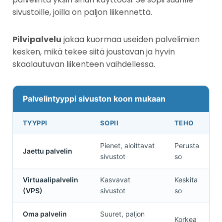
sivustoille, joilla on paljon liikennettä.
Pilvipalvelu
jakaa kuormaa useiden palvelimien
kesken, mikä tekee siitä joustavan ja hyvin
skaalautuvan liikenteen vaihdellessa.
Palvelintyyppi sivuston koon mukaan
TYYPPI
SOPII
TEHO
Pienet, aloittavat
Perusta
Jaettu palvelin
sivustot
so
Virtuaalipalvelin
Kasvavat
Keskita
(VPS)
sivustot
so
Oma palvelin
Suuret, paljon
Korkea