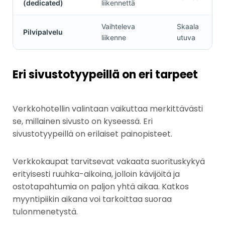
(dedicated)
liikennettä
Vaihteleva
Skaala
Pilvipalvelu
liikenne
utuva
Eri sivustotyypeillä on eri tarpeet
Verkkohotellin valintaan vaikuttaa merkittävästi
se, millainen sivusto on kyseessä. Eri
sivustotyypeillä on erilaiset painopisteet.
Verkkokaupat tarvitsevat vakaata suorituskykyä
erityisesti ruuhka-aikoina, jolloin kävijöitä ja
ostotapahtumia on paljon yhtä aikaa. Katkos
myyntipiikin aikana voi tarkoittaa suoraa
tulonmenetystä.