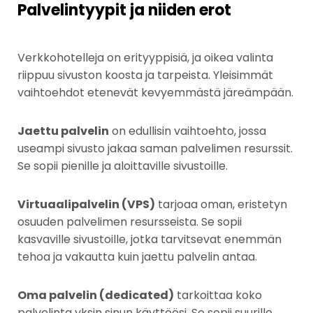
Palvelintyypit ja niiden erot
Verkkohotelleja on erityyppisiä, ja oikea valinta
riippuu sivuston koosta ja tarpeista. Yleisimmät
vaihtoehdot etenevät kevyemmästä järeämpään.
Jaettu palvelin
on edullisin vaihtoehto, jossa
useampi sivusto jakaa saman palvelimen resurssit.
Se sopii pienille ja aloittaville sivustoille.
Virtuaalipalvelin (VPS)
tarjoaa oman, eristetyn
osuuden palvelimen resursseista. Se sopii
kasvaville sivustoille, jotka tarvitsevat enemmän
tehoa ja vakautta kuin jaettu palvelin antaa.
Oma palvelin (dedicated)
tarkoittaa koko
palvelinta yksin sinun käyttöösi. Se sopii suurille