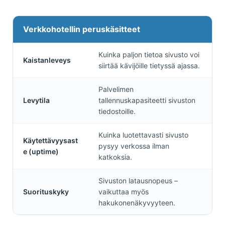
Verkkohotellin peruskäsitteet
Kuinka paljon tietoa sivusto voi
Kaistanleveys
siirtää kävijöille tietyssä ajassa.
Palvelimen
Levytila
tallennuskapasiteetti sivuston
tiedostoille.
Kuinka luotettavasti sivusto
Käytettävyysast
pysyy verkossa ilman
e (uptime)
katkoksia.
Sivuston latausnopeus –
Suorituskyky
vaikuttaa myös
hakukonenäkyvyyteen.