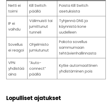
Netti ei
Kill Switch
Poista Kill Switch
toimi
päällä
asetuksista
Välimuisti tai
Tyhjennä DNS ja
IP ei
jumittunut
käynnistä kone
vaihdu
tunneli
uudelleen
Pakota sovellus
Sovellus
Ohjelmisto
sammumaan
ei reagoi
jumiutunut
tehtävienhallinnasta
VPN
”Auto-
Kytke automaattinen
yhdistää
connect”
yhdistäminen pois
aina
päällä
Lopulliset ajatukset