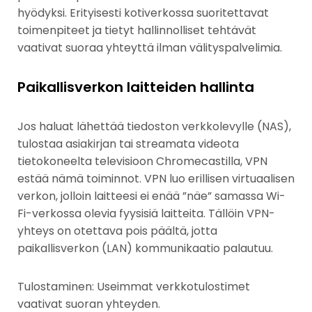
hyödyksi. Erityisesti kotiverkossa suoritettavat
toimenpiteet ja tietyt hallinnolliset tehtävät
vaativat suoraa yhteyttä ilman välityspalvelimia.
Paikallisverkon laitteiden hallinta
Jos haluat lähettää tiedoston verkkolevylle (NAS),
tulostaa asiakirjan tai streamata videota
tietokoneelta televisioon Chromecastilla, VPN
estää nämä toiminnot. VPN luo erillisen virtuaalisen
verkon, jolloin laitteesi ei enää ”näe” samassa Wi-
Fi-verkossa olevia fyysisiä laitteita. Tällöin VPN-
yhteys on otettava pois päältä, jotta
paikallisverkon (LAN) kommunikaatio palautuu.
Tulostaminen: Useimmat verkkotulostimet
vaativat suoran yhteyden.