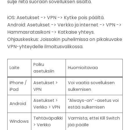
sulje niitä suoraan sovelluksen sisältä.
iOS: Asetukset -> VPN -> Kytke pois päältä.
Android: Asetukset -> Verkko ja internet -> VPN ->
Hammasratasikoni -> Katkaise yhteys.
Ohjauskeskus: Joissakin puhelimissa on pikakuvake
VPN-yhteydelle ilmoitusvalikossa.
Polku
Laite
Huomioitavaa
asetuksiin
iPhone /
Asetukset >
Voi vaatia sovelluksen
iPad
VPN
sulkemisen
Asetukset >
”Always-on” -asetus voi
Android
Verkko > VPN
estää sulkemisen
Tehtäväpalkki
Varmista, ettei Kill Switch
Windows
> Verkko
jää päälle