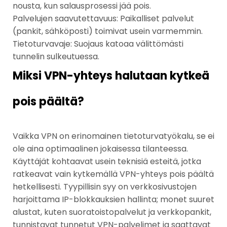
nousta, kun salausprosessi jää pois.
Palvelujen saavutettavuus: Paikalliset palvelut
(pankit, sähköposti) toimivat usein varmemmin.
Tietoturvavaje: Suojaus katoaa välittömästi
tunnelin sulkeutuessa.
Miksi VPN-yhteys halutaan kytkeä
pois päältä?
Vaikka VPN on erinomainen tietoturvatyökalu, se ei
ole aina optimaalinen jokaisessa tilanteessa.
Käyttäjät kohtaavat usein teknisiä esteitä, jotka
ratkeavat vain kytkemällä VPN-yhteys pois päältä
hetkellisesti. Tyypillisin syy on verkkosivustojen
harjoittama IP-blokkauksien hallinta; monet suuret
alustat, kuten suoratoistopalvelut ja verkkopankit,
tunnistavat tunnetut VPN-palvelimet ja saattavat