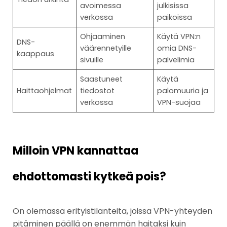
avoimessa
julkisissa
verkossa
paikoissa
Ohjaaminen
Käytä VPN:n
DNS-
väärennetyille
omia DNS-
kaappaus
sivuille
palvelimia
Saastuneet
Käytä
Haittaohjelmat
tiedostot
palomuuria ja
verkossa
VPN-suojaa
Milloin VPN kannattaa
ehdottomasti kytkeä pois?
On olemassa erityistilanteita, joissa VPN-yhteyden
pitäminen päällä on enemmän haitaksi kuin