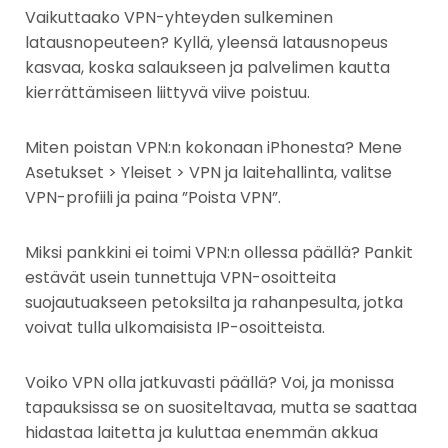
Vaikuttaako VPN-yhteyden sulkeminen
latausnopeuteen? Kyllä, yleensä latausnopeus
kasvaa, koska salaukseen ja palvelimen kautta
kierrättämiseen liittyvä viive poistuu.
Miten poistan VPN:n kokonaan iPhonesta? Mene
Asetukset > Yleiset > VPN ja laitehallinta, valitse
VPN-profiili ja paina ”Poista VPN”.
Miksi pankkini ei toimi VPN:n ollessa päällä? Pankit
estävät usein tunnettuja VPN-osoitteita
suojautuakseen petoksilta ja rahanpesulta, jotka
voivat tulla ulkomaisista IP-osoitteista.
Voiko VPN olla jatkuvasti päällä? Voi, ja monissa
tapauksissa se on suositeltavaa, mutta se saattaa
hidastaa laitetta ja kuluttaa enemmän akkua