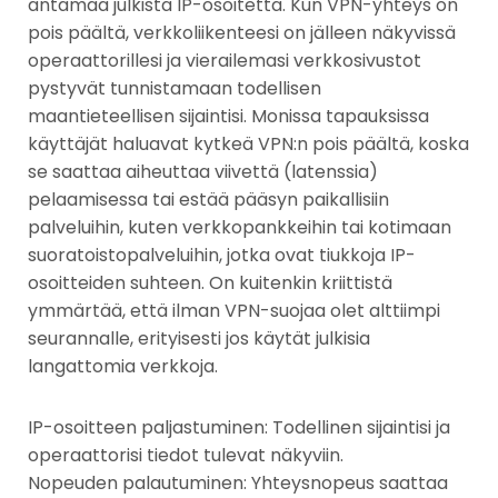
antamaa julkista IP-osoitetta. Kun VPN-yhteys on
pois päältä, verkkoliikenteesi on jälleen näkyvissä
operaattorillesi ja vierailemasi verkkosivustot
pystyvät tunnistamaan todellisen
maantieteellisen sijaintisi. Monissa tapauksissa
käyttäjät haluavat kytkeä VPN:n pois päältä, koska
se saattaa aiheuttaa viivettä (latenssia)
pelaamisessa tai estää pääsyn paikallisiin
palveluihin, kuten verkkopankkeihin tai kotimaan
suoratoistopalveluihin, jotka ovat tiukkoja IP-
osoitteiden suhteen. On kuitenkin kriittistä
ymmärtää, että ilman VPN-suojaa olet alttiimpi
seurannalle, erityisesti jos käytät julkisia
langattomia verkkoja.
IP-osoitteen paljastuminen: Todellinen sijaintisi ja
operaattorisi tiedot tulevat näkyviin.
Nopeuden palautuminen: Yhteysnopeus saattaa