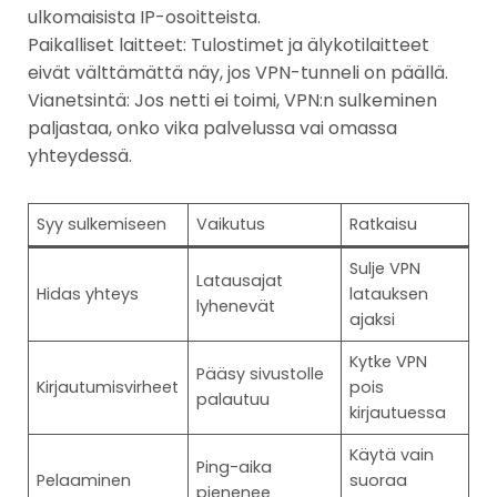
ulkomaisista IP-osoitteista.
Paikalliset laitteet: Tulostimet ja älykotilaitteet
eivät välttämättä näy, jos VPN-tunneli on päällä.
Vianetsintä: Jos netti ei toimi, VPN:n sulkeminen
paljastaa, onko vika palvelussa vai omassa
yhteydessä.
Syy sulkemiseen
Vaikutus
Ratkaisu
Sulje VPN
Latausajat
Hidas yhteys
latauksen
lyhenevät
ajaksi
Kytke VPN
Pääsy sivustolle
Kirjautumisvirheet
pois
palautuu
kirjautuessa
Käytä vain
Ping-aika
Pelaaminen
suoraa
pienenee