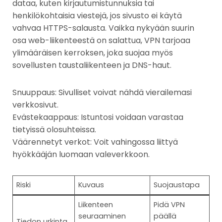
dataa, kuten kirjautumistunnuksia tai
henkilökohtaisia viestejä, jos sivusto ei käytä
vahvaa HTTPS-salausta. Vaikka nykyään suurin
osa web-liikenteestä on salattua, VPN tarjoaa
ylimääräisen kerroksen, joka suojaa myös
sovellusten taustaliikenteen ja DNS-haut.
Snuuppaus: Sivulliset voivat nähdä vierailemasi
verkkosivut.
Evästekaappaus: Istuntosi voidaan varastaa
tietyissä olosuhteissa.
Väärennetyt verkot: Voit vahingossa liittyä
hyökkääjän luomaan valeverkkoon.
Riski
Kuvaus
Suojaustapa
Liikenteen
Pidä VPN
seuraaminen
päällä
Tiedon urkinta