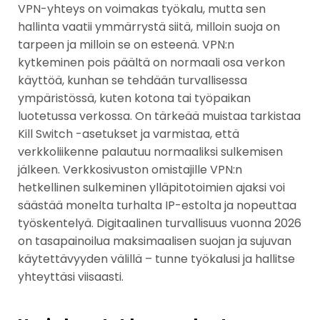
VPN-yhteys on voimakas työkalu, mutta sen
hallinta vaatii ymmärrystä siitä, milloin suoja on
tarpeen ja milloin se on esteenä. VPN:n
kytkeminen pois päältä on normaali osa verkon
käyttöä, kunhan se tehdään turvallisessa
ympäristössä, kuten kotona tai työpaikan
luotetussa verkossa. On tärkeää muistaa tarkistaa
Kill Switch -asetukset ja varmistaa, että
verkkoliikenne palautuu normaaliksi sulkemisen
jälkeen. Verkkosivuston omistajille VPN:n
hetkellinen sulkeminen ylläpitotoimien ajaksi voi
säästää monelta turhalta IP-estolta ja nopeuttaa
työskentelyä. Digitaalinen turvallisuus vuonna 2026
on tasapainoilua maksimaalisen suojan ja sujuvan
käytettävyyden välillä – tunne työkalusi ja hallitse
yhteyttäsi viisaasti.