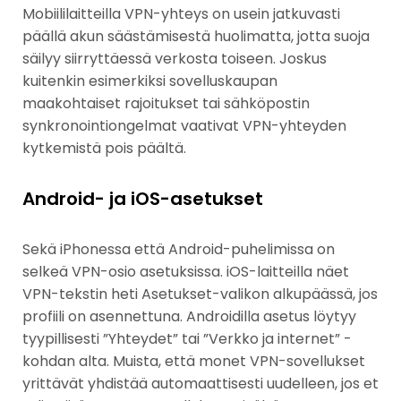
Mobiililaitteilla VPN-yhteys on usein jatkuvasti
päällä akun säästämisestä huolimatta, jotta suoja
säilyy siirryttäessä verkosta toiseen. Joskus
kuitenkin esimerkiksi sovelluskaupan
maakohtaiset rajoitukset tai sähköpostin
synkronointiongelmat vaativat VPN-yhteyden
kytkemistä pois päältä.
Android- ja iOS-asetukset
Sekä iPhonessa että Android-puhelimissa on
selkeä VPN-osio asetuksissa. iOS-laitteilla näet
VPN-tekstin heti Asetukset-valikon alkupäässä, jos
profiili on asennettuna. Androidilla asetus löytyy
tyypillisesti ”Yhteydet” tai ”Verkko ja internet” -
kohdan alta. Muista, että monet VPN-sovellukset
yrittävät yhdistää automaattisesti uudelleen, jos et