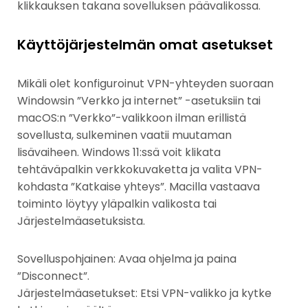
klikkauksen takana sovelluksen päävalikossa.
Käyttöjärjestelmän omat asetukset
Mikäli olet konfiguroinut VPN-yhteyden suoraan
Windowsin ”Verkko ja internet” -asetuksiin tai
macOS:n ”Verkko”-valikkoon ilman erillistä
sovellusta, sulkeminen vaatii muutaman
lisävaiheen. Windows 11:ssä voit klikata
tehtäväpalkin verkkokuvaketta ja valita VPN-
kohdasta ”Katkaise yhteys”. Macilla vastaava
toiminto löytyy yläpalkin valikosta tai
Järjestelmäasetuksista.
Sovelluspohjainen: Avaa ohjelma ja paina
”Disconnect”.
Järjestelmäasetukset: Etsi VPN-valikko ja kytke