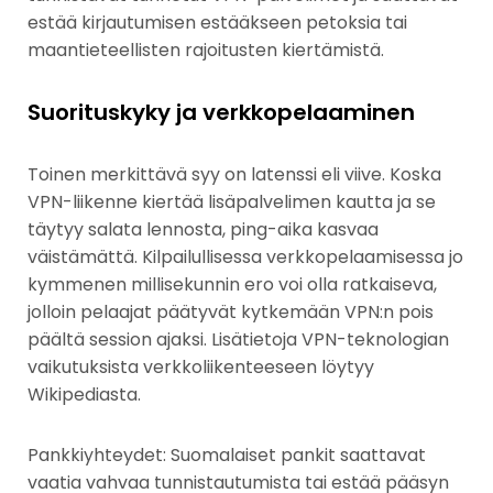
estää kirjautumisen estääkseen petoksia tai
maantieteellisten rajoitusten kiertämistä.
Suorituskyky ja verkkopelaaminen
Toinen merkittävä syy on latenssi eli viive. Koska
VPN-liikenne kiertää lisäpalvelimen kautta ja se
täytyy salata lennosta, ping-aika kasvaa
väistämättä. Kilpailullisessa verkkopelaamisessa jo
kymmenen millisekunnin ero voi olla ratkaiseva,
jolloin pelaajat päätyvät kytkemään VPN:n pois
päältä session ajaksi. Lisätietoja VPN-teknologian
vaikutuksista verkkoliikenteeseen löytyy
Wikipediasta.
Pankkiyhteydet: Suomalaiset pankit saattavat
vaatia vahvaa tunnistautumista tai estää pääsyn