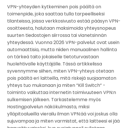
VPN-yhteyden kytkeminen pois päältä on
toimenpide, joka saattaa tulla tarpeelliseksi
tilanteissa, joissa verkkosivusto estää pääsyn VPN-
osoitteesta, halutaan maksimoida yhteysnopeus
suurten tiedostojen siirrossa tai vianetsinnän
yhteydessä. Vuonna 2026 VPN-palvelut ovat usein
automaattisia, mutta niiden manuaalinen hallinta
on tärkeä taito jokaiselle tietoturvastaan
huolehtivalle käyttäjälle. Tässä artikkelissa
syvennymme siihen, miten VPN-yhteys otetaan
pois päältä eri laitteilla, mitä riskejä suojaamaton
yhteys tuo mukanaan ja miten ”Kill Switch” -
toiminto vaikuttaa internetin toimivuuteen VPN:n
sulkemisen jälkeen. Tarkastelemme myös
Hostingpalvelun näkökulmasta, miksi
ylläpitoalueilla vierailu ilman VPN:ää voi joskus olla
sujuvampaa ja miten varmistat, että laitteesi ei jää