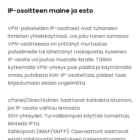
IP-osoitteen maine ja esto
VPN-palveluiden IP-osoitteet ovat tuhansien
ihmisten yhteiskäytössä. Jos joku toinen samassa
VPN-osoitteessa on yrittänyt murtautua
palvelimelle tai lähettänyt roskapostia, kyseinen
IP-osoite voi joutua mustalle listalle. Tällöin
kytkemällä VPN-yhteys pois päältä ja käyttämällä
omaa, puhdasta koti-IP-osoitettasi, pääset taas
kirjautumaan sisään ongelmitta.
cPanel/DirectAdmin: Saattavat katkaista istunnon,
jos IP-osoite vaihtuu lennosta.
SSH-yhteydet: Turvallisempaa käyttää tunnettua,
kiinteää IP:tä.
Sähköposti (IMAP/SMTP): Operaattorit saattavat
estää sähköpostin lähetyksen tuntemattomista