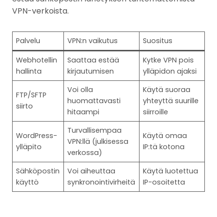
VPN-verkoista.
Palvelu
VPN:n vaikutus
Suositus
Webhotellin
Saattaa estää
Kytke VPN pois
hallinta
kirjautumisen
ylläpidon ajaksi
Voi olla
Käytä suoraa
FTP/SFTP
huomattavasti
yhteyttä suurille
siirto
hitaampi
siirroille
Turvallisempaa
WordPress-
Käytä omaa
VPN:llä (julkisessa
ylläpito
IP:tä kotona
verkossa)
Sähköpostin
Voi aiheuttaa
Käytä luotettua
käyttö
synkronointivirheitä
IP-osoitetta