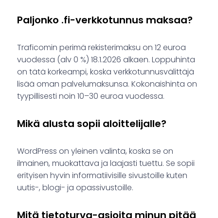
Paljonko .fi-verkkotunnus maksaa?
Traficomin perimä rekisterimaksu on 12 euroa
vuodessa (alv 0 %) 18.1.2026 alkaen. Loppuhinta
on tätä korkeampi, koska verkkotunnusvälittäjä
lisää oman palvelumaksunsa. Kokonaishinta on
tyypillisesti noin 10–30 euroa vuodessa.
Mikä alusta sopii aloittelijalle?
WordPress on yleinen valinta, koska se on
ilmainen, muokattava ja laajasti tuettu. Se sopii
erityisen hyvin informatiivisille sivustoille kuten
uutis-, blogi- ja opassivustoille.
Mitä tietoturva-asioita minun pitää