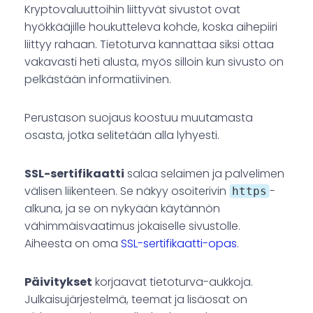
Kryptovaluuttoihin liittyvät sivustot ovat
hyökkääjille houkutteleva kohde, koska aihepiiri
liittyy rahaan. Tietoturva kannattaa siksi ottaa
vakavasti heti alusta, myös silloin kun sivusto on
pelkästään informatiivinen.
Perustason suojaus koostuu muutamasta
osasta, jotka selitetään alla lyhyesti.
SSL-sertifikaatti
salaa selaimen ja palvelimen
välisen liikenteen. Se näkyy osoiterivin
-
https
alkuna, ja se on nykyään käytännön
vähimmäisvaatimus jokaiselle sivustolle.
Aiheesta on oma
SSL-sertifikaatti-opas
.
Päivitykset
korjaavat tietoturva-aukkoja.
Julkaisujärjestelmä, teemat ja lisäosat on