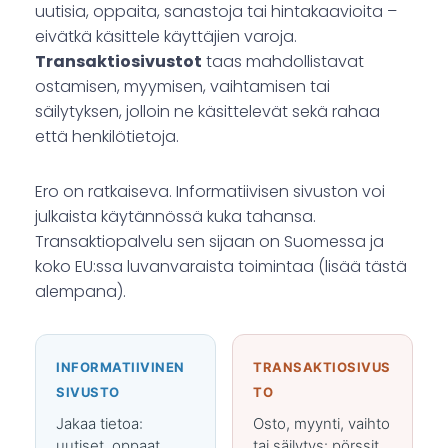
uutisia, oppaita, sanastoja tai hintakaavioita –
eivätkä käsittele käyttäjien varoja.
Transaktiosivustot
taas mahdollistavat
ostamisen, myymisen, vaihtamisen tai
säilytyksen, jolloin ne käsittelevät sekä rahaa
että henkilötietoja.
Ero on ratkaiseva. Informatiivisen sivuston voi
julkaista käytännössä kuka tahansa.
Transaktiopalvelu sen sijaan on Suomessa ja
koko EU:ssa luvanvaraista toimintaa (lisää tästä
alempana).
INFORMATIIVINEN
TRANSAKTIOSIVUS
SIVUSTO
TO
Jakaa tietoa:
Osto, myynti, vaihto
uutiset, oppaat,
tai säilytys: pörssit,