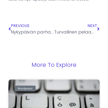
PREVIOUS
NEXT
Nykypäivän parhaat tietokoneet ja vuonna 2027 saapuvat innovaatiot
Turvallinen pelaaminen nettikasinolla – opas (2026)
More To Explore
Wordpress