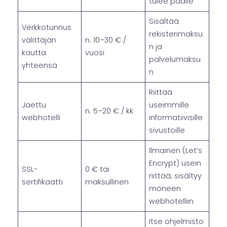
tulee päälle
Sisältää
Verkkotunnus
rekisterimaksu
välittäjän
n. 10–30 € /
n ja
kautta
vuosi
palvelumaksu
yhteensä
n
Riittää
Jaettu
useimmille
n. 5–20 € / kk
webhotelli
informatiivisille
sivustoille
Ilmainen (Let’s
Encrypt) usein
SSL-
0 € tai
riittää; sisältyy
sertifikaatti
maksullinen
moneen
webhotelliin
Itse ohjelmisto