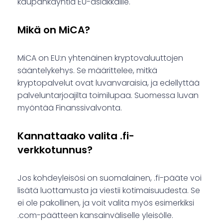
kaupankäyntiä EU-asiakkaille.
Mikä on MiCA?
MiCA on EU:n yhtenäinen kryptovaluuttojen
sääntelykehys. Se määrittelee, mitkä
kryptopalvelut ovat luvanvaraisia, ja edellyttää
palveluntarjoajilta toimilupaa. Suomessa luvan
myöntää Finanssivalvonta.
Kannattaako valita .fi-
verkkotunnus?
Jos kohdeyleisösi on suomalainen, .fi-pääte voi
lisätä luottamusta ja viestii kotimaisuudesta. Se
ei ole pakollinen, ja voit valita myös esimerkiksi
.com-päätteen kansainväliselle yleisölle.