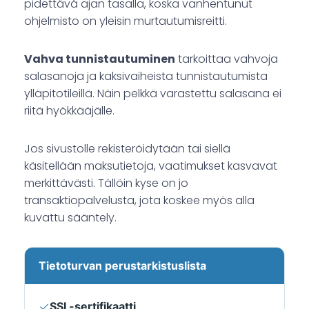
pidettävä ajan tasalla, koska vanhentunut
ohjelmisto on yleisin murtautumisreitti.
Vahva tunnistautuminen
tarkoittaa vahvoja
salasanoja ja kaksivaiheista tunnistautumista
ylläpitotileillä. Näin pelkkä varastettu salasana ei
riitä hyökkääjälle.
Jos sivustolle rekisteröidytään tai siellä
käsitellään maksutietoja, vaatimukset kasvavat
merkittävästi. Tällöin kyse on jo
transaktiopalvelusta, jota koskee myös alla
kuvattu sääntely.
Tietoturvan perustarkistuslista
✓
SSL-sertifikaatti