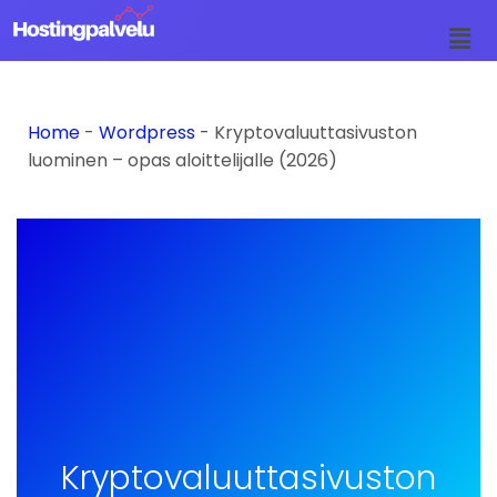
Siirry
suoraan
sisältöön
Home
-
Wordpress
-
Kryptovaluuttasivuston
luominen – opas aloittelijalle (2026)
Kryptovaluuttasivuston