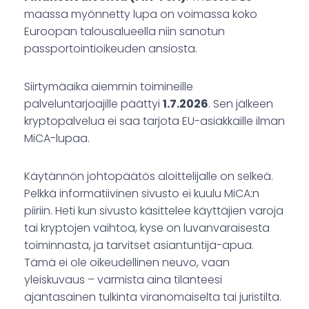
maassa myönnetty lupa on voimassa koko
Euroopan talousalueella niin sanotun
passportointioikeuden ansiosta.
Siirtymäaika aiemmin toimineille
palveluntarjoajille päättyi
1.7.2026
. Sen jälkeen
kryptopalvelua ei saa tarjota EU-asiakkaille ilman
MiCA-lupaa.
Käytännön johtopäätös aloittelijalle on selkeä.
Pelkkä informatiivinen sivusto ei kuulu MiCA:n
piiriin. Heti kun sivusto käsittelee käyttäjien varoja
tai kryptojen vaihtoa, kyse on luvanvaraisesta
toiminnasta, ja tarvitset asiantuntija-apua.
Tämä ei ole oikeudellinen neuvo, vaan
yleiskuvaus – varmista aina tilanteesi
ajantasainen tulkinta viranomaiselta tai juristilta.