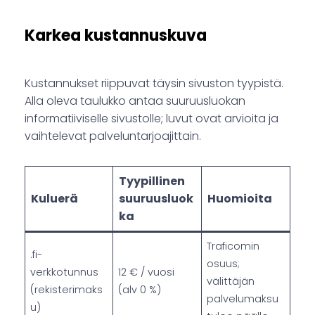
Karkea kustannuskuva
Kustannukset riippuvat täysin sivuston tyypistä.
Alla oleva taulukko antaa suuruusluokan
informatiiviselle sivustolle; luvut ovat arvioita ja
vaihtelevat palveluntarjoajittain.
Tyypillinen
Kuluerä
suuruusluok
Huomioita
ka
Traficomin
.fi-
osuus;
verkkotunnus
12 € / vuosi
välittäjän
(rekisterimaks
(alv 0 %)
palvelumaksu
u)