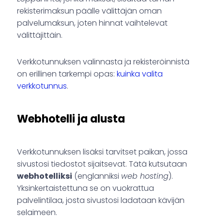
rekisterimaksun päälle välittäjän oman
palvelumaksun, joten hinnat vaihtelevat
välittäjittäin.
Verkkotunnuksen valinnasta ja rekisteröinnistä
on erillinen tarkempi opas:
kuinka valita
verkkotunnus
.
Webhotelli ja alusta
Verkkotunnuksen lisäksi tarvitset paikan, jossa
sivustosi tiedostot sijaitsevat. Tätä kutsutaan
webhotelliksi
(englanniksi
web hosting
).
Yksinkertaistettuna se on vuokrattua
palvelintilaa, josta sivustosi ladataan kävijän
selaimeen.