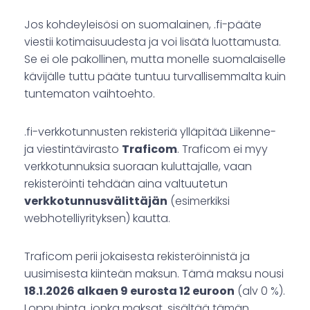
Jos kohdeyleisösi on suomalainen, .fi-pääte
viestii kotimaisuudesta ja voi lisätä luottamusta.
Se ei ole pakollinen, mutta monelle suomalaiselle
kävijälle tuttu pääte tuntuu turvallisemmalta kuin
tuntematon vaihtoehto.
.fi-verkkotunnusten rekisteriä ylläpitää Liikenne-
ja viestintävirasto
Traficom
. Traficom ei myy
verkkotunnuksia suoraan kuluttajalle, vaan
rekisteröinti tehdään aina valtuutetun
verkkotunnusvälittäjän
(esimerkiksi
webhotelliyrityksen) kautta.
Traficom perii jokaisesta rekisteröinnistä ja
uusimisesta kiinteän maksun. Tämä maksu nousi
18.1.2026 alkaen 9 eurosta 12 euroon
(alv 0 %).
Loppuhinta, jonka maksat, sisältää tämän