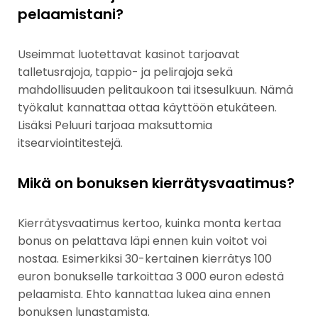
pelaamistani?
Useimmat luotettavat kasinot tarjoavat
talletusrajoja, tappio- ja pelirajoja sekä
mahdollisuuden pelitaukoon tai itsesulkuun. Nämä
työkalut kannattaa ottaa käyttöön etukäteen.
Lisäksi Peluuri tarjoaa maksuttomia
itsearviointitestejä.
Mikä on bonuksen kierrätysvaatimus?
Kierrätysvaatimus kertoo, kuinka monta kertaa
bonus on pelattava läpi ennen kuin voitot voi
nostaa. Esimerkiksi 30-kertainen kierrätys 100
euron bonukselle tarkoittaa 3 000 euron edestä
pelaamista. Ehto kannattaa lukea aina ennen
bonuksen lunastamista.