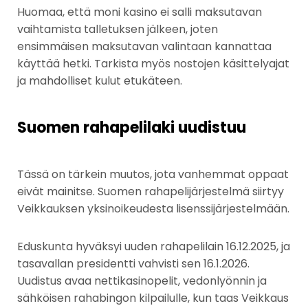
Huomaa, että moni kasino ei salli maksutavan
vaihtamista talletuksen jälkeen, joten
ensimmäisen maksutavan valintaan kannattaa
käyttää hetki. Tarkista myös nostojen käsittelyajat
ja mahdolliset kulut etukäteen.
Suomen rahapelilaki uudistuu
Tässä on tärkein muutos, jota vanhemmat oppaat
eivät mainitse. Suomen rahapelijärjestelmä siirtyy
Veikkauksen yksinoikeudesta lisenssijärjestelmään.
Eduskunta hyväksyi uuden rahapelilain 16.12.2025, ja
tasavallan presidentti vahvisti sen 16.1.2026.
Uudistus avaa nettikasinopelit, vedonlyönnin ja
sähköisen rahabingon kilpailulle, kun taas Veikkaus