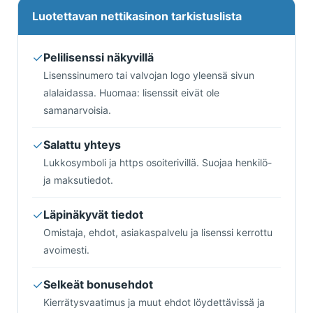
Luotettavan nettikasinon tarkistuslista
✓
Pelilisenssi näkyvillä
Lisenssinumero tai valvojan logo yleensä sivun
alalaidassa. Huomaa: lisenssit eivät ole
samanarvoisia.
✓
Salattu yhteys
Lukkosymboli ja https osoiterivillä. Suojaa henkilö-
ja maksutiedot.
✓
Läpinäkyvät tiedot
Omistaja, ehdot, asiakaspalvelu ja lisenssi kerrottu
avoimesti.
✓
Selkeät bonusehdot
Kierrätysvaatimus ja muut ehdot löydettävissä ja