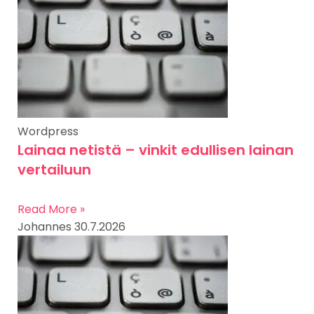
Wordpress
Lainaa netistä – vinkit edullisen lainan
vertailuun
Read More »
Johannes
30.7.2026